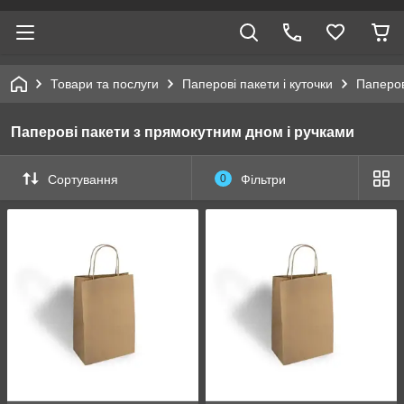
Товари та послуги
Паперові пакети і куточки
Паперов
Паперові пакети з прямокутним дном і ручками
Сортування
0
Фільтри