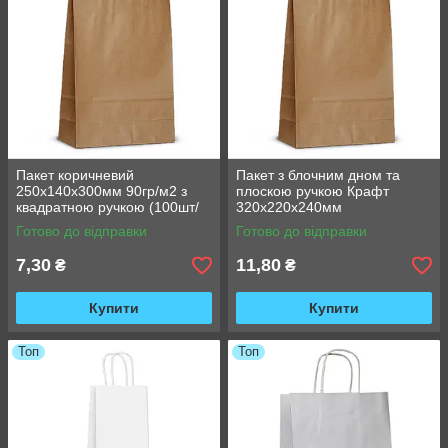
Пакет коричневий
Пакет з блочним дном та
250х140х300мм 90гр/м2 з
плоскою ручкою Крафт
квадратною ручкою (100шт/
320х220х240мм
уп)
Готово до відправки
Готово до відправки
7,30
11,80
₴
₴
Купити
Купити
Топ
Топ