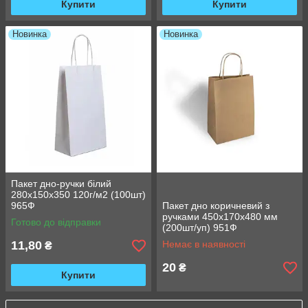
Купити
Купити
Новинка
Новинка
Пакет дно-ручки білий
280х150х350 120г/м2 (100шт)
965Ф
Пакет дно коричневий з
ручками 450х170х480 мм
Готово до відправки
(200шт/уп) 951Ф
11,80
Немає в наявності
₴
20
₴
Купити