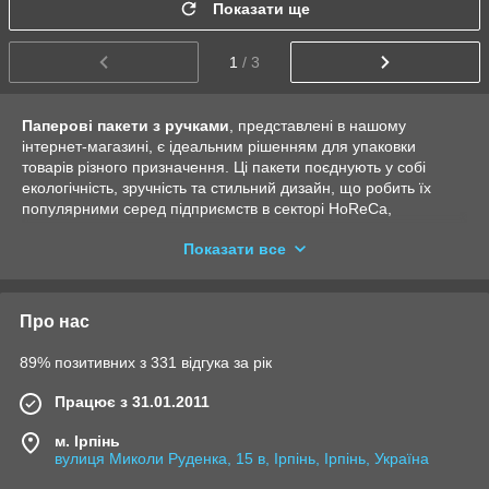
Показати ще
1
/ 3
Паперові пакети з ручками
, представлені в нашому
інтернет-магазині, є ідеальним рішенням для упаковки
товарів різного призначення. Ці пакети поєднують у собі
екологічність, зручність та стильний дизайн, що робить їх
популярними серед підприємств в секторі HoReCa,
роздрібній торгівлі та інших сферах. Завдяки використанню
Показати все
паперу, вони є екологічною альтернативою пластиковим
пакетам, що підвищує популярність серед споживачів, які
піклуються про навколишнє середовище.
Про нас
У нашому асортименті ви знайдете паперові пакети з
ручками різних розмірів, які зручні для транспортування
89% позитивних з 331 відгука за рік
продуктів, сувенірів, одягу та інших товарів. Вони мають
надійні ручки, що забезпечують комфорт при носінні, навіть
Працює з 31.01.2011
при великій вазі вмісту. Пакети можна використовувати як для
повсякденних потреб, так і для особливих подій, де важлива
м. Ірпінь
не тільки функціональність, але й презентабельний вигляд
вулиця Миколи Руденка, 15 в, Ірпінь, Ірпінь, Україна
упаковки.