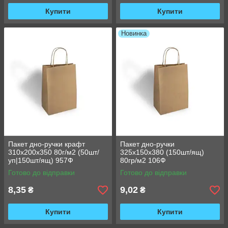
Купити
Купити
Новинка
Пакет дно-ручки крафт
Пакет дно-ручки
310х200х350 80г/м2 (50шт/
325х150х380 (150шт/ящ)
уп|150шт/ящ) 957Ф
80гр/м2 106Ф
Готово до відправки
Готово до відправки
8,35
9,02
₴
₴
Купити
Купити