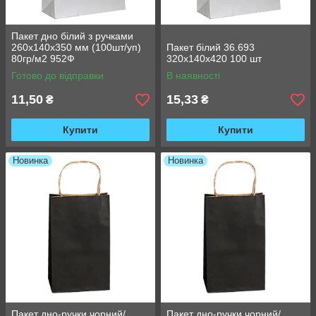
Пакет дно білий з ручками
260х140х350 мм (100шт/уп)
Пакет білий 36.693
80гр/м2 952Ф
320х140х420 100 шт
Готово до відправки
В наявності
11,50
15,33
₴
₴
Купити
Купити
Новинка
Новинка
Пакет дно-ручки чорний/
Пакет дно-ручки чорний/