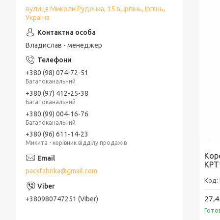
вулиця Миколи Руденка, 15 в, Ірпінь, Ірпінь,
Україна
Владислав - менеджер
+380 (98) 074-72-51
Багатоканальний
+380 (97) 412-25-38
Багатоканальний
+380 (99) 004-16-76
Багатоканальний
+380 (96) 611-14-23
Микита - керівник відділу продажів
Кор
KPT
packfabrika@gmail.com
27,4
+380980747251 (Viber)
Гото