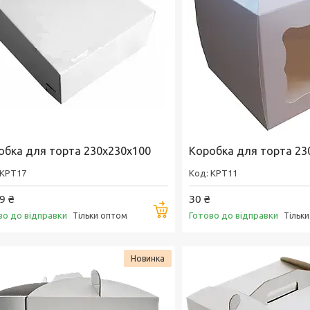
обка для торта 230х230х100
Коробка для торта 23
KPT17
KPT11
9 ₴
30 ₴
Купити
во до відправки
Готово до відправки
Тільки оптом
Тільк
Новинка