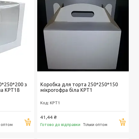
0*250*200 з
Коробка для торта 250*250*150
на KPT18
мікрогофра біла KPT1
KPT1
41,44 ₴
Купити
Купи
Готово до відправки
и оптом
Тільки оптом