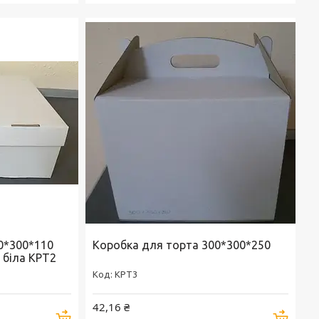
0*300*110
Коробка для торта 300*300*250
 біла KPT2
KPT3
42,16 ₴
Купити
Купи