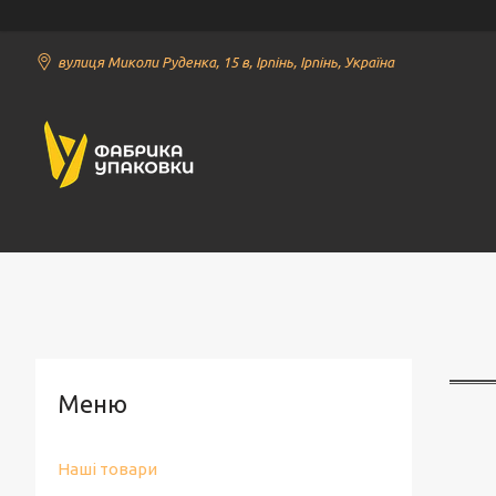
вулиця Миколи Руденка, 15 в, Ірпінь, Ірпінь, Україна
Наші товари