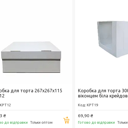
обка для торта 267х267х115
Коробка для торта 30
12
віконцем біла крейдо
KPT12
KPT19
3 ₴
69,90 ₴
Купити
во до відправки
Готово до відправки
Тільки оптом
Тільк