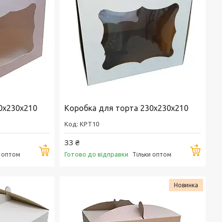
0х230х210
Коробка для торта 230х230х210
KPT10
33 ₴
Купити
Купи
Готово до відправки
и оптом
Тільки оптом
Новинка