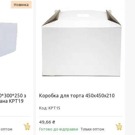
Новинка
0*300*250 з
Коробка для торта 450х450х210
вана KPT19
KPT15
49,66 ₴
Купити
Купи
Готово до відправки
и оптом
Тільки оптом