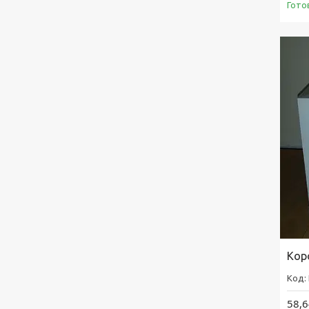
Гото
Кор
58,6