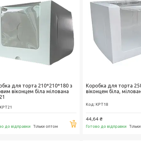
обка для торта 210*210*180 з
Коробка для торта 25
овим віконцем біла мілована
віконцем біла, мілова
21
KPT18
KPT21
44,64 ₴
Купити
во до відправки
Готово до відправки
Тільки оптом
Тільк