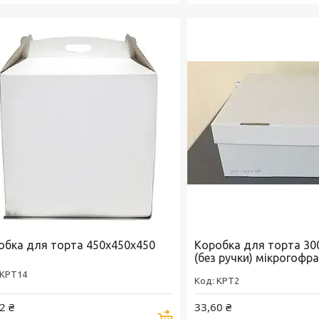
обка для торта 450х450х450
Коробка для торта 30
(без ручки) мікрогофра
KPT14
KPT2
2 ₴
33,60 ₴
Купити