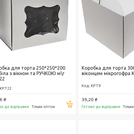
обка для торта 250*250*200
Коробка для торта 30
біла з вікном та РУЧКОЮ м\г
віконцем мікрогофра 
22
KPT9
KPT22
6 ₴
39,20 ₴
Купити
во до відправки
Готово до відправки
Тільки оптом
Тільк