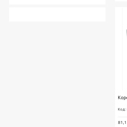
Кор
81,1