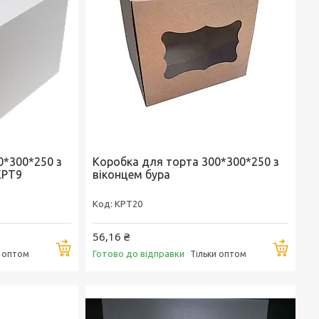
0*300*250 з
Коробка для торта 300*300*250 з
KPT9
віконцем бура
KPT20
56,16 ₴
Купити
Купи
Готово до відправки
и оптом
Тільки оптом