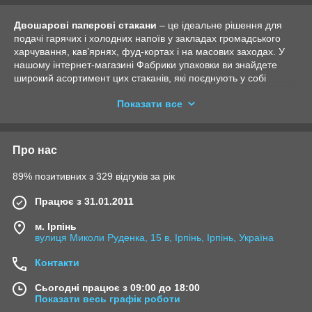
Двошарові паперові стакани
– це ідеальне рішення для
подачі гарячих і холодних напоїв у закладах громадського
харчування, кав’ярнях, фуд-кортах і на масових заходах. У
нашому інтернет-магазині Фабрики упаковки ви знайдете
широкий асортимент цих стаканів, які поєднують у собі
практичність, стиль і турботу про природу.
Показати все
Особливості двошарових стаканів:
Завдяки двошаровій структурі, стакани мають відмінні
термоізоляційні властивості:
Про нас
Збереження температури напою – гаряча кава чи
чай залишаються теплими довше, а холодні коктейлі чи
89% позитивних з 329 відгуків за рік
лимонади не нагріваються.
Працює з 31.01.2011
Захист рук від опіків – зовнішній шар стакана створює
бар’єр між гарячим напоєм і руками користувача.
м. Ірпінь
вулиця Миколи Руденка, 15 в, Ірпінь, Ірпінь, Україна
Естетика і можливість брендування
Двошарові стакани можна оформити в різноманітних
Контакти
дизайнах: від мінімалістичних однотонних варіантів до
індивідуального друку з логотипами або тематичними
Сьогодні працює з 09:00 до 18:00
ілюстраціями. Ця можливість дозволяє підкреслити
Показати весь графік роботи
унікальність вашого бренду та зробити упаковку частиною