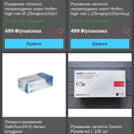
Рукавички латексні
Рукавички латексні
неприпудрені чорні Hoffen
неприпудрені чорні Hoffen
high risk M (25пар/уп|10уп/
high risk L (25пар/уп|10уп/ящ)
ящ)
Готово до відправки
Готово до відправки
499
499
₴/упаковка
₴/упаковка
Купити
Купити
Латексні рукавички
SafeTouch® E-Series
Рукавички латексні Santex
опудрені
Powdered L 100 шт