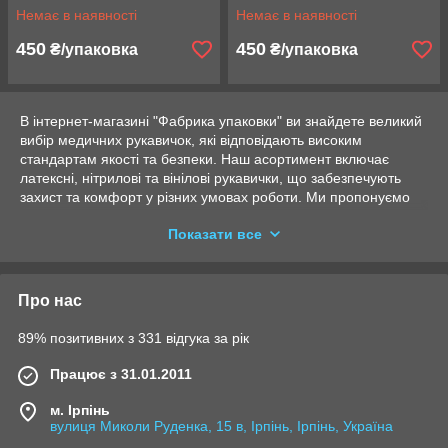
Немає в наявності
Немає в наявності
450
450
₴/упаковка
₴/упаковка
В інтернет-магазині "Фабрика упаковки" ви знайдете великий
вибір медичних рукавичок, які відповідають високим
стандартам якості та безпеки. Наш асортимент включає
латексні, нітрилові та вінілові рукавички, що забезпечують
захист та комфорт у різних умовах роботи. Ми пропонуємо
продукцію, що ідеально підходить для медичних установ,
Показати все
закладів харчування, а також для використання в інших
сферах, де важлива гігієна та безпека.
Латексні рукавички
відзначаються еластичністю та чудовою
Про нас
чутливістю до дотику, що робить їх ідеальними для точної
роботи в медичній практиці.
Нітрилові рукавички
— надійні
89% позитивних з 331 відгука за рік
та стійкі до хімічних речовин, що робить їх чудовим вибором
для різних виробничих та технічних процесів.
Вінілові
Працює з 31.01.2011
рукавички
підходять для легших робіт, де не потрібно
високого рівня захисту, але все одно необхідна надійність та
м. Ірпінь
зручність.
вулиця Миколи Руденка, 15 в, Ірпінь, Ірпінь, Україна
У нас ви можете придбати медичні рукавички як для