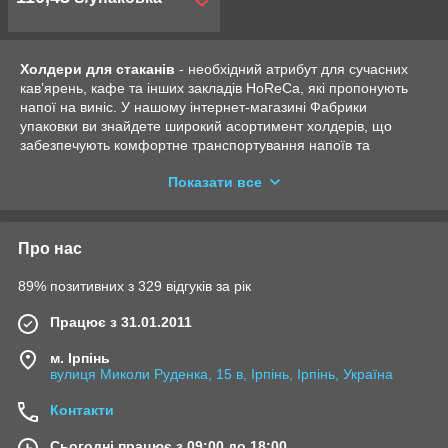
Холдери для стаканів
- необхідний атрибут для сучасних
кав’ярень, кафе та інших закладів HoReCa, які пропонують
напої на виніс. У нашому інтернет-магазині Фабрики
упаковки ви знайдете широкий асортимент холдерів, що
забезпечують комфортне транспортування напоїв та
позитивний досвід ваших клієнтів.
Показати все
Основні переваги холдерів:
Зручність у використанні. Холдери дозволяють
клієнтам легко переносити кілька стаканів одночасно,
Про нас
звільняючи руки від зайвого навантаження.
Екологічність. Виготовлені з пресованої макулатури,
89% позитивних з 329 відгуків за рік
вони є безпечними для довкілля і підлягають повній
переробці.
Працює з 31.01.2011
Різноманітність моделей. Ми пропонуємо холдери на
м. Ірпінь
два та чотири стакани, що задовольняють потреби
вулиця Миколи Руденка, 15 в, Ірпінь, Ірпінь, Україна
закладів різного формату.
Ідеальне рішення для coffee-to-go
Контакти
Холдери створені для зручності кав’ярень, які
спеціалізуються на концепції coffee to go. Вони забезпечують
Сьогодні працює з 09:00 до 18:00