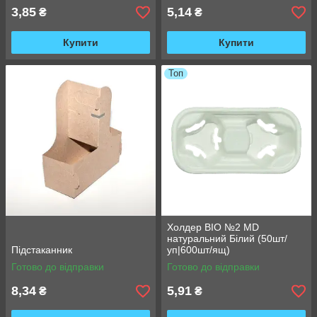
3,85
5,14
₴
₴
Купити
Купити
Топ
Холдер BIO №2 MD
натуральний Білий (50шт/
Підстаканник
уп|600шт/ящ)
Готово до відправки
Готово до відправки
8,34
5,91
₴
₴