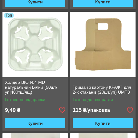
Купити
Купити
Топ
Холдер BIO №4 MD
натуральний Білий (50шт/
Тримач з картону КРАФТ для
уп|400тш/ящ)
2-х стаканів (20шт/уп) UMT3
Готово до відправки
Готово до відправки
9,49
115
₴
₴/упаковка
Купити
Купити