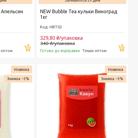
днів
Залишилось 29 днів
и Апельсин
NEW Bubble Tea кульки Виноград
1кг
HBT02
329,80 ₴/упаковка
340 ₴/упаковка
Купити
Купи
Готово до відправки
и оптом
Тільки оптом
Новинка
Новинка
–3%
–3%