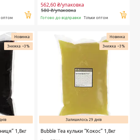
562,60 ₴/упаковка
580 ₴/упаковка
Купити
Купи
Готово до відправки
и оптом
Тільки оптом
Новинка
Новинка
–3%
–3%
днів
Залишилось 29 днів
ниця” 1,8кг
Bubble Tea кульки “Кокос” 1,8кг