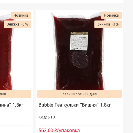
Новинка
Новинка
–3%
–3%
днів
Залишилось 29 днів
ина” 1,8кг
Bubble Tea кульки “Вишня” 1,8кг
БТ3
562,60 ₴/упаковка