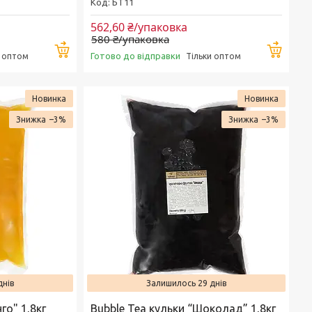
БТ11
562,60 ₴/упаковка
580 ₴/упаковка
Купити
Купи
Готово до відправки
и оптом
Тільки оптом
Новинка
Новинка
–3%
–3%
днів
Залишилось 29 днів
го" 1,8кг
Bubble Tea кульки “Шоколад” 1,8кг