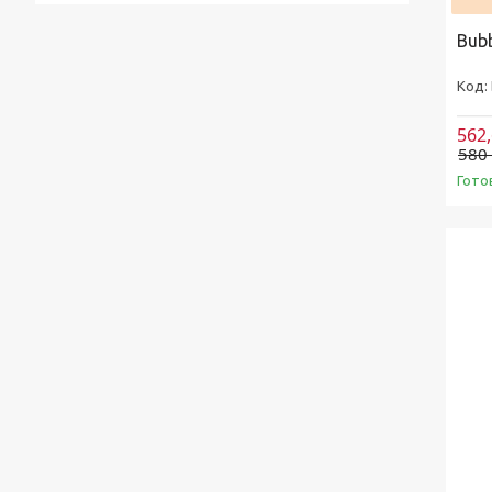
Bubb
562
580
Гото