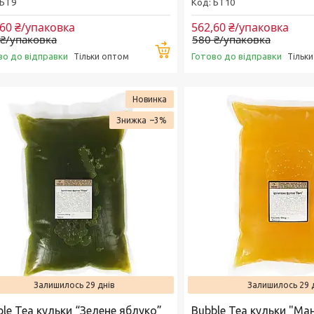
БТ9
БТ10
,60 ₴/упаковка
562,60 ₴/упаковка
 ₴/упаковка
580 ₴/упаковка
Купити
во до відправки
Готово до відправки
Тільки оптом
Тільк
Новинка
–3%
Залишилось 29 днів
Залишилось 29 
le Tea кульки “Зелене яблуко”
Bubble Tea кульки "Ман