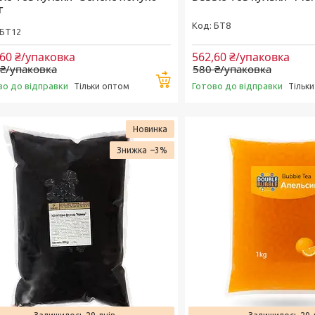
г
БТ8
БТ12
,60 ₴/упаковка
562,60 ₴/упаковка
 ₴/упаковка
580 ₴/упаковка
Купити
во до відправки
Готово до відправки
Тільки оптом
Тільк
Новинка
–3%