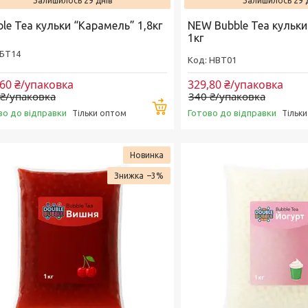
Залишилось 29 днів
Залишилось 29 
le Tea кульки “Карамель” 1,8кг
NEW Bubble Tea кульк
1кг
БТ14
HBT01
,60 ₴/упаковка
329,80 ₴/упаковка
 ₴/упаковка
340 ₴/упаковка
Купити
во до відправки
Готово до відправки
Тільки оптом
Тільк
Новинка
–3%