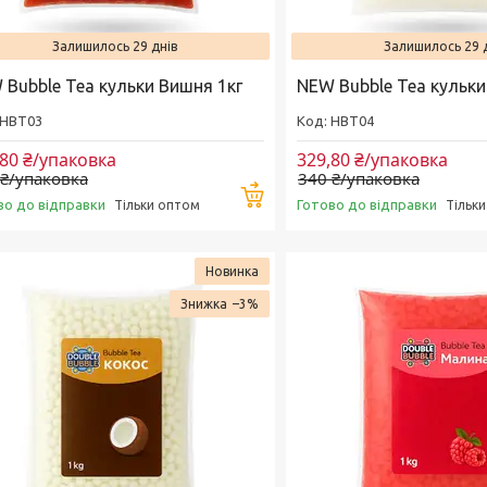
Залишилось 29 днів
Залишилось 29 
 Bubble Tea кульки Вишня 1кг
NEW Bubble Tea кульки
HBT03
HBT04
,80 ₴/упаковка
329,80 ₴/упаковка
 ₴/упаковка
340 ₴/упаковка
Купити
во до відправки
Готово до відправки
Тільки оптом
Тільк
Новинка
–3%