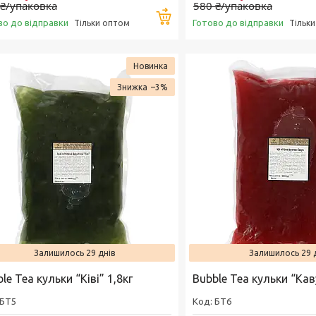
 ₴/упаковка
580 ₴/упаковка
Купити
во до відправки
Готово до відправки
Тільки оптом
Тільк
Новинка
–3%
Залишилось 29 днів
Залишилось 29 
le Tea кульки “Ківі” 1,8кг
Bubble Tea кульки “Кав
БТ5
БТ6