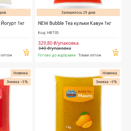
днів
Залишилось 29 днів
 Йогурт 1кг
NEW Bubble Tea кульки Кавун 1кг
HBT05
329,80 ₴/упаковка
340 ₴/упаковка
Купити
Купи
Готово до відправки
и оптом
Тільки оптом
Новинка
Новинка
–3%
–3%