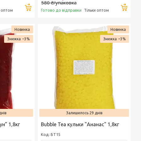
580 ₴/упаковка
Купити
Купи
Готово до відправки
и оптом
Тільки оптом
Новинка
Новинка
–3%
–3%
днів
Залишилось 29 днів
ун” 1,8кг
Bubble Tea кульки "Ананас" 1,8кг
БТ15