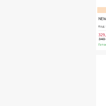
NEW
329
340
Гото