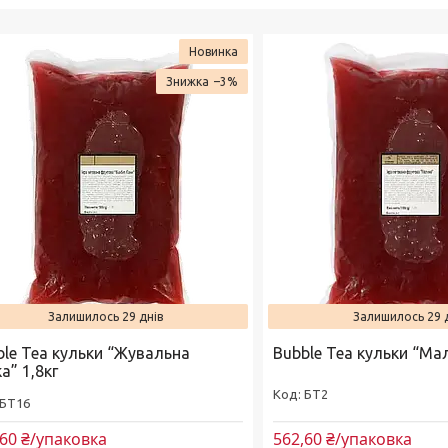
Новинка
–3%
Залишилось 29 днів
Залишилось 29 
ble Tea кульки “Жувальна
Bubble Tea кульки “Мал
а” 1,8кг
БТ2
БТ16
,60 ₴/упаковка
562,60 ₴/упаковка