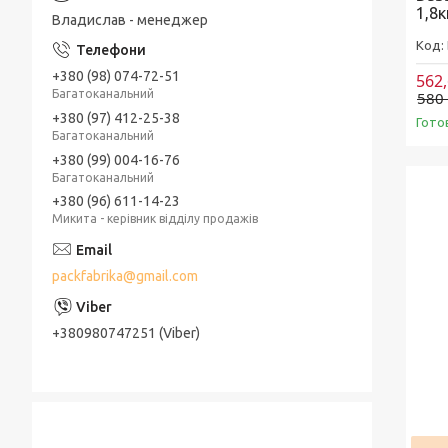
1,8к
Владислав - менеджер
+380 (98) 074-72-51
562
Багатоканальний
580
+380 (97) 412-25-38
Гото
Багатоканальний
+380 (99) 004-16-76
Багатоканальний
+380 (96) 611-14-23
Микита - керівник відділу продажів
packfabrika@gmail.com
+380980747251 (Viber)