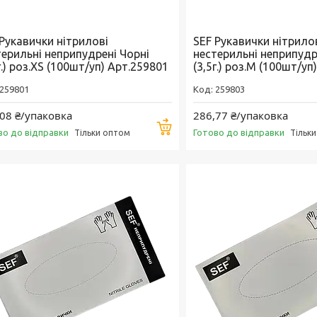
 Рукавички нітрилові
SEF Рукавички нітрило
терильні неприпудрені Чорні
нестерильні неприпудр
г.) роз.XS (100шт/уп) Арт.259801
(3,5г.) роз.M (100шт/уп
259801
259803
08 ₴/упаковка
286,77 ₴/упаковка
Купити
во до відправки
Готово до відправки
Тільки оптом
Тільк