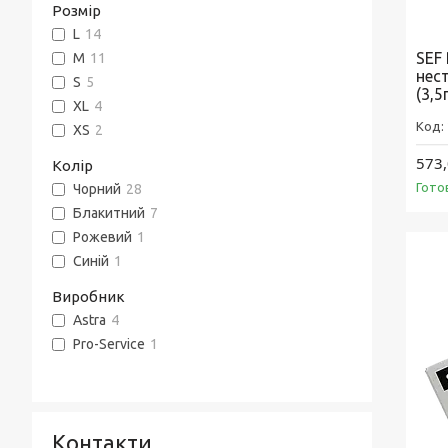
Розмір
L
14
SEF
M
11
нес
S
5
(3,5
XL
4
XS
2
573,
Колір
Гото
Чорний
28
Блакитний
7
Рожевий
1
Синій
1
Виробник
Astra
4
Pro-Service
1
Контакти