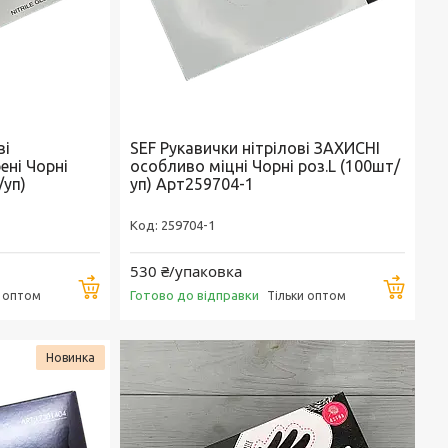
ві
SEF Рукавички нітрілові ЗАХИСНІ
ені Чорні
особливо міцні Чорні роз.L (100шт/
/уп)
уп) Арт259704-1
259704-1
530 ₴/упаковка
Купити
Купи
Готово до відправки
и оптом
Тільки оптом
Новинка