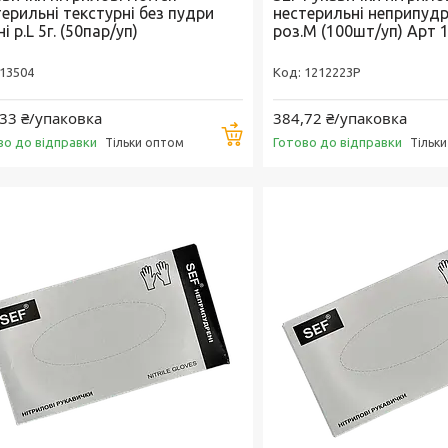
ерильні текстурні без пудри
нестерильні неприпудр
і р.L 5г. (50пар/уп)
роз.M (100шт/уп) Арт 
13504
1212223Р
33 ₴/упаковка
384,72 ₴/упаковка
Купити
во до відправки
Готово до відправки
Тільки оптом
Тільк