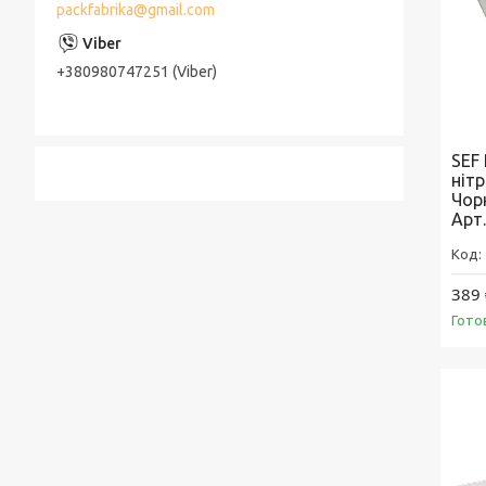
packfabrika@gmail.com
+380980747251 (Viber)
SEF
ніт
Чорн
Арт
389 
Гото