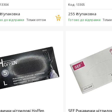
13304
13305
₴/упаковка
255 ₴/упаковка
Купити
во до відправки
Готово до відправки
Тільки оптом
Тільк
авички нітрилові Hoffen
SEF Рукавички нітрило