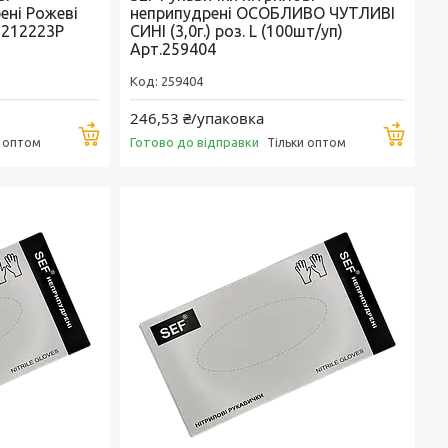
ені Рожеві
неприпудрені ОСОБЛИВО ЧУТЛИВІ
1212223Р
СИНІ (3,0г.) роз. L (100шт/уп)
Арт.259404
259404
246,53 ₴/упаковка
Купити
Купи
Готово до відправки
и оптом
Тільки оптом