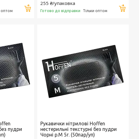
255 ₴/упаковка
Купити
Купи
Готово до відправки
и оптом
Тільки оптом
offen
Рукавички нітрилові Hoffen
без пудри
нестерильні текстурні без пудри
уп)
Чорні р.М 5г. (50пар/уп)