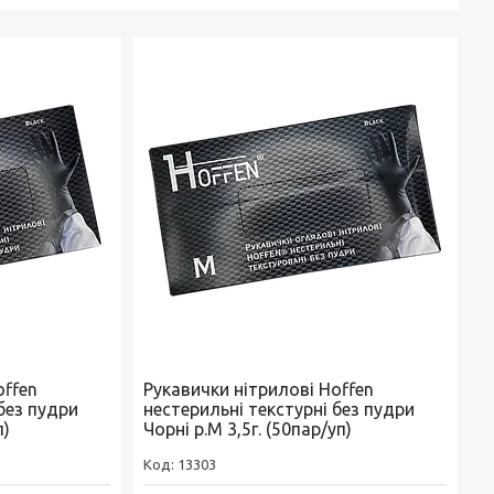
offen
Рукавички нітрилові Hoffen
без пудри
нестерильні текстурні без пудри
п)
Чорні р.М 3,5г. (50пар/уп)
13303