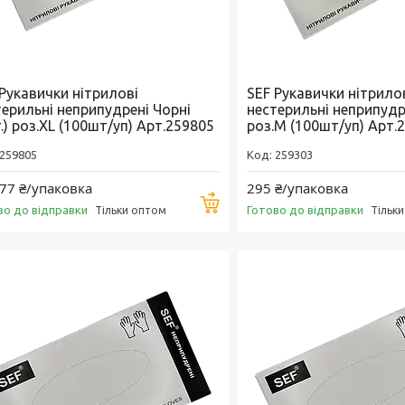
 Рукавички нітрилові
SEF Рукавички нітрило
терильні неприпудрені Чорні
нестерильні неприпудре
г.) роз.XL (100шт/уп) Арт.259805
роз.M (100шт/уп) Арт.
259805
259303
77 ₴/упаковка
295 ₴/упаковка
Купити
во до відправки
Готово до відправки
Тільки оптом
Тільк