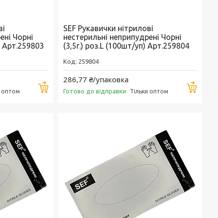
ві
SEF Рукавички нітрилові
ені Чорні
нестерильні неприпудрені Чорні
) Арт.259803
(3,5г.) роз.L (100шт/уп) Арт.259804
259804
286,77 ₴/упаковка
Купити
Купи
Готово до відправки
и оптом
Тільки оптом