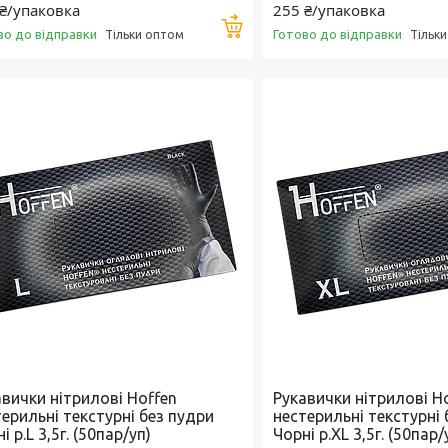
₴/упаковка
255 ₴/упаковка
Купити
во до відправки
Готово до відправки
Тільки оптом
Тільк
авички нітрилові Hoffen
Рукавички нітрилові H
ерильні текстурні без пудри
нестерильні текстурні 
і р.L 3,5г. (50пар/уп)
Чорні р.XL 3,5г. (50пар/