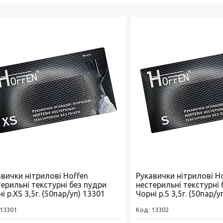
авички нітрилові Hoffen
Рукавички нітрилові H
ерильні текстурні без пудри
нестерильні текстурні 
і р.XS 3,5г. (50пар/уп) 13301
Чорні р.S 3,5г. (50пар/у
13301
13302