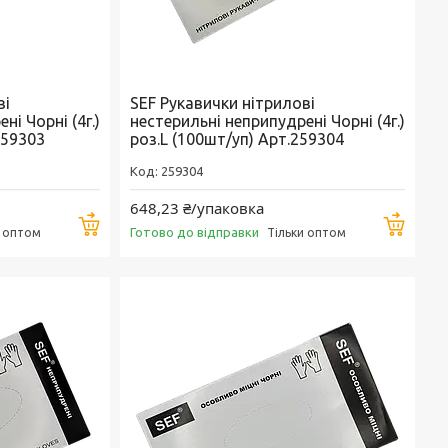
ві
SEF Рукавички нітрилові
ні Чорні (4г.)
нестерильні неприпудрені Чорні (4г.)
259303
роз.L (100шт/уп) Арт.259304
259304
648,23 ₴/упаковка
Купити
Купи
Готово до відправки
и оптом
Тільки оптом