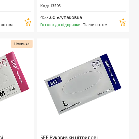
13503
457,60 ₴/упаковка
Купити
Купи
Готово до відправки
и оптом
Тільки оптом
Новинка
ві
SEF Рукавички нітрилові