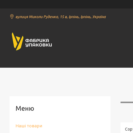
вулиця Миколи Руденка, 15 в, Ірпінь, Ірпінь, Україна
Наші товари