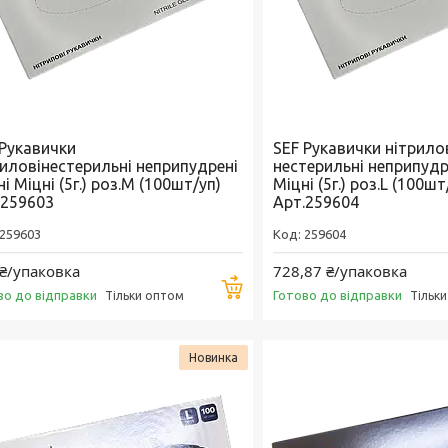
 Рукавички
SEF Рукавички нітрило
риловінестерильні неприпудрені
нестерильні неприпудр
і Міцні (5г.) роз.M (100шт/уп)
Міцні (5г.) роз.L (100шт
.259603
Арт.259604
259603
259604
₴/упаковка
728,87 ₴/упаковка
Купити
во до відправки
Готово до відправки
Тільки оптом
Тільк
Новинка