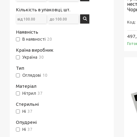
нест
Чорн
Кількість в упаковці, шт.
Наявність
497,
В наявності
20
Гото
Країна виробник
Україна
30
Тип
Оглядові
10
Матеріал
Нітрил
37
Стерильні
Ні
37
Опудрені
Ні
37