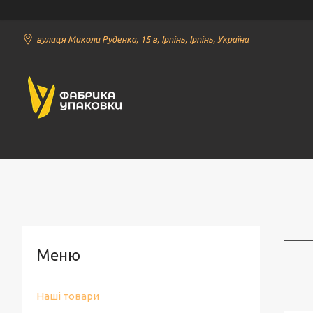
вулиця Миколи Руденка, 15 в, Ірпінь, Ірпінь, Україна
Наші товари