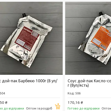
 дой-пак Барбекю 1000г (8 уп/
Соус дой-пак Кисло-с
г (8уп/ясть)
504
506
50 ₴
170,16 ₴
Купити
во до відправки
Готово до відправки
Оптом і в роздріб
Оптом 