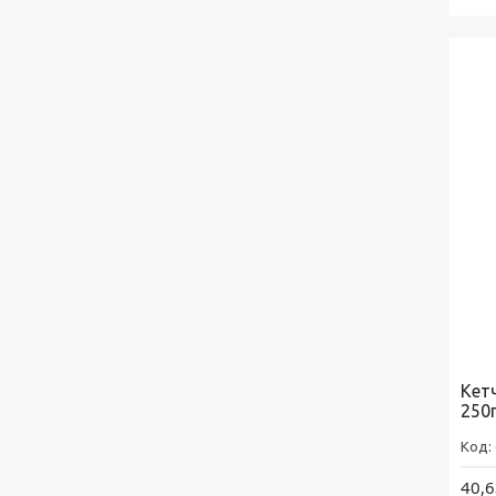
Кет
250
40,6