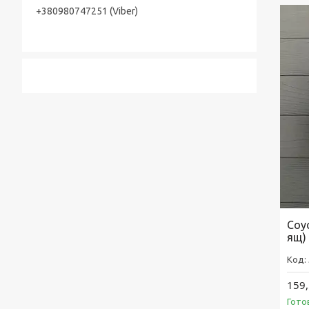
+380980747251 (Viber)
Соус
ящ)
159,
Гото