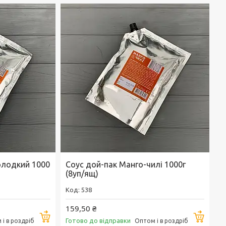
олодкий 1000
Соус дой-пак Манго-чилі 1000г
(8уп/ящ)
538
159,50 ₴
Купити
Купи
Готово до відправки
і в роздріб
Оптом і в роздріб