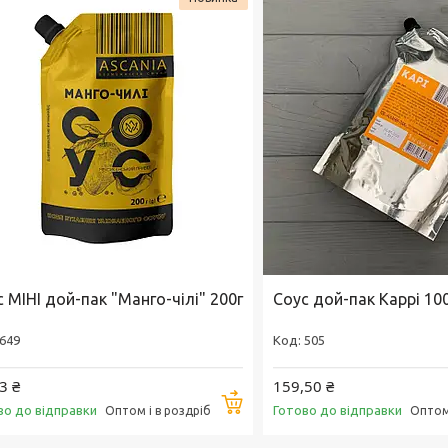
 МІНІ дой-пак "Манго-чілі" 200г
Соус дой-пак Каррі 100
649
505
3 ₴
159,50 ₴
Купити
во до відправки
Готово до відправки
Оптом і в роздріб
Оптом 