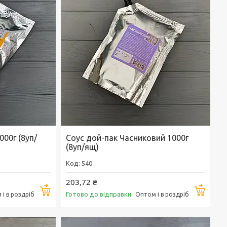
000г (8уп/
Соус дой-пак Часниковий 1000г
(8уп/ящ)
540
203,72 ₴
Купити
Купи
Готово до відправки
і в роздріб
Оптом і в роздріб