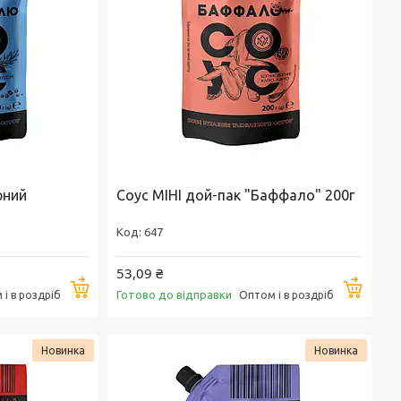
рний
Соус МІНІ дой-пак "Баффало" 200г
647
53,09 ₴
Купити
Купи
Готово до відправки
і в роздріб
Оптом і в роздріб
Новинка
Новинка