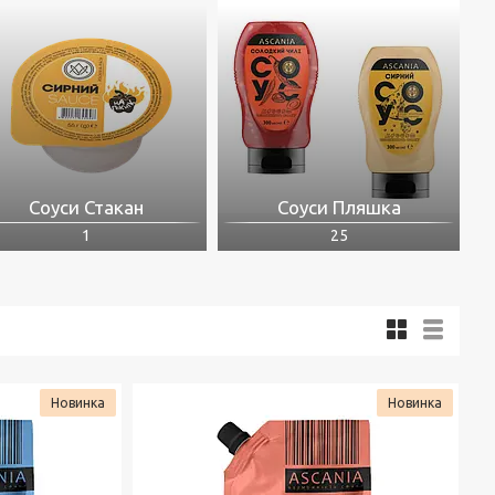
Соуси Стакан
Соуси Пляшка
1
25
Новинка
Новинка