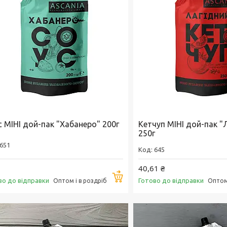
с МІНІ дой-пак "Хабанеро" 200г
Кетчуп МІНІ дой-пак "
250г
651
645
40,61 ₴
Купити
во до відправки
Готово до відправки
Оптом і в роздріб
Оптом 