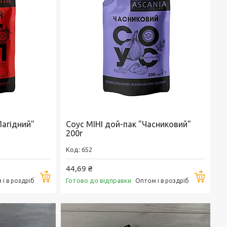
Лагідний"
Соус МІНІ дой-пак "Часниковий"
200г
652
44,69 ₴
Купити
Купи
Готово до відправки
і в роздріб
Оптом і в роздріб