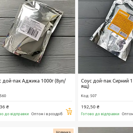
с дой-пак Аджика 1000г (8уп/
Соус дой-пак Сирний 1
ящ)
560
507
36 ₴
192,50 ₴
Купити
во до відправки
Готово до відправки
Оптом і в роздріб
Оптом 
Новинка