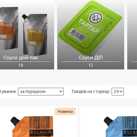
Соуси дой-пак
Соуси ДІП
16
12
Новинка