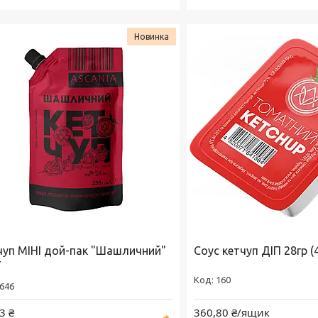
Новинка
чуп МІНІ дой-пак "Шашличний"
Соус кетчуп ДІП 28гр (
г
160
646
3 ₴
360,80 ₴/ящик