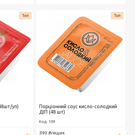
Топ
Топ
48шт/уп)
Порціонний соус кисло-солодкий
ДІП (48 шт)
109
390 ₴/ящик