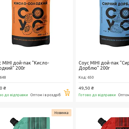
с МІНІ дой-пак "Кисло-
Соус МІНІ дой-пак "Си
одкий" 200г
Дорблю" 200г
648
650
0 ₴
49,50 ₴
Купити
во до відправки
Готово до відправки
Оптом і в роздріб
Оптом 
Новинка