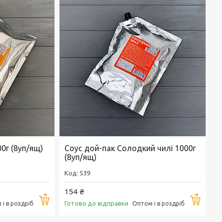
0г (8уп/ящ)
Соус дой-пак Солодкий чилі 1000г
(8уп/ящ)
539
154 ₴
Купити
Купи
Готово до відправки
і в роздріб
Оптом і в роздріб