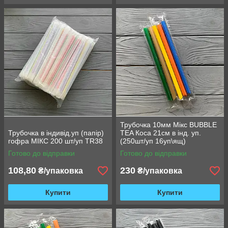
Трубочка 10мм Мікс BUBBLE
Трубочка в індивід.уп (папір)
TEA Коса 21см в інд. уп.
гофра МІКС 200 шт/уп TR38
(250шт/уп 16уп\ящ)
Готово до відправки
Готово до відправки
108,80
230
₴/упаковка
₴/упаковка
Купити
Купити