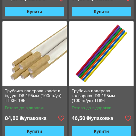
Купити
Купити
Трубочка паперова крафт в
Трубочка паперова
інд.уп. D6-195мм (100шт/уп)
кольорова. D6-195мм
ТПКІ6-195
(100шт/уп) ТПК6
Готово до відправки
Готово до відправки
84,80
46,50
₴/упаковка
₴/упаковка
Купити
Купити