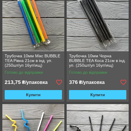
Трубочка 10мм Мікс BUBBLE
Трубочка 10мм Чорна
TEA Рівна 21см в інд. уп.
BUBBLE TEA Коса 21см в інд.
(250шт/уп 16уп\ящ)
уп. (250шт/уп 16уп\ящ)
Готово до відправки
Готово до відправки
213,75
376
₴/упаковка
₴/упаковка
Купити
Купити