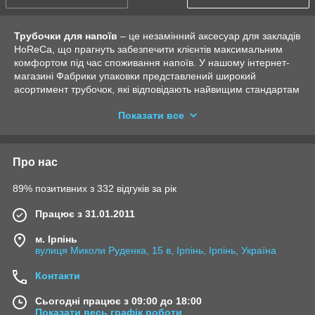
Трубочки для напоїв
– це незамінний аксесуар для закладів
HoReCa, що прагнуть забезпечити клієнтів максимальним
комфортом під час споживання напоїв. У нашому інтернет-
магазині Фабрики упаковки представлений широкий
асортимент трубочок, які відповідають найвищим стандартам
якості та сучасним вимогам екологічності.
Показати все
Вибір матеріалів і упаковки:
Пластикові трубочки
– класичне рішення для
різноманітних напоїв, зручні у використанні та
Про нас
підходять для холодних напоїв, коктейлів і лимонадів.
Паперові трубочки
– екологічна альтернатива,
89% позитивних з 332 відгуків за рік
виготовлена з біорозкладного матеріалу, що відповідає
сучасним тенденціям турботи про природу.
Працює з 31.01.2011
Індивідуальне пакування
– трубочки, упаковані в
м. Ірпінь
індивідуальні обгортки, забезпечують високий рівень
вулиця Миколи Руденка, 15 в, Ірпінь, Ірпінь, Україна
гігієни та зручності.
Контакти
Без упаковки
– ідеальний вибір для закладів із
швидким обслуговуванням або великим потоком
Сьогодні працює з 09:00 до 18:00
клієнтів.
Показати весь графік роботи