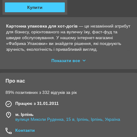
Купити
Картонна упаковка для хот-догів
— це незамінний атрибут
для бізнесу, орієнтованого на вуличну їжу, фаст-фуд та
швидке обслуговування. У нашому інтернет-магазині
«Фабрика Упаковки» ви знайдете рішення, які поєднують
зручність, екологічність і привабливий вигляд.
Показати все
Особливості картонної упаковки для хот-догів
Надійність і зручність: Упаковка для хот-догів
розроблена так, щоб зберігати їжу свіжою і гарячою.
Про нас
Щільний картон забезпечує стійкість до жиру та соусів,
що запобігає протіканню і забрудненню рук клієнта. Це
89% позитивних з 332 відгуків за рік
ідеальне рішення для їжі на виніс, яка залишається у
бездоганному стані до моменту споживання.
Працює з 31.01.2011
Універсальний дизайн: Простий і водночас стильний
вигляд упаковки підходить для різних видів хот-догів —
м. Ірпінь
класичних, з додатковими інгредієнтами чи авторських
вулиця Миколи Руденка, 15 в, Ірпінь, Ірпінь, Україна
рецептів. Також вона може слугувати рекламним
інструментом завдяки можливості нанесення логотипу
Контакти
або фірмового дизайну.