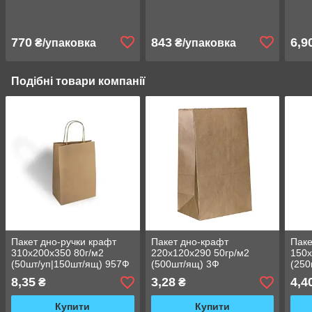
770
843
6,9
₴/упаковка
₴/упаковка
Подібні товари компанії
Пакет дно-ручки крафт
Пакет дно-крафт
Паке
310х200х350 80г/м2
220х120х290 50гр/м2
150х
(50шт/уп|150шт/ящ) 957Ф
(500шт/ящ) 3Ф
(250
8,35
3,28
4,4
₴
₴
Купити
Купити