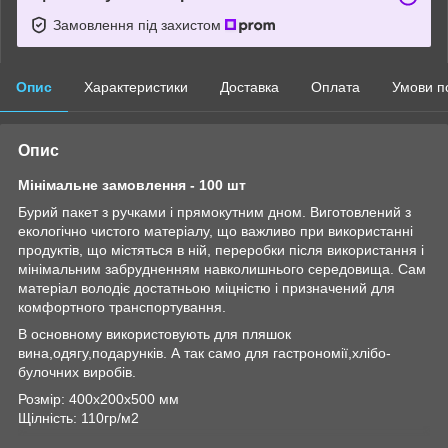
Замовлення під захистом
Опис
Характеристики
Доставка
Оплата
Умови п
Опис
Мінімальне замовлення - 100 шт
Бурий пакет з ручками і прямокутним дном. Виготовлений з
екологічно чистого матеріалу, що важливо при використанні
продуктів, що містяться в ній, переробки після використання і
мінімальним забрудненням навколишнього середовища. Сам
матеріал володіє достатньою міцністю і призначений для
комфортного транспортування.
В основному використовують для пляшок
вина,одягу,подарунків. А так само для гастрономії,хлібо-
булочних виробів.
Розмір: 400х200х500 мм
Щілність: 110гр/м2