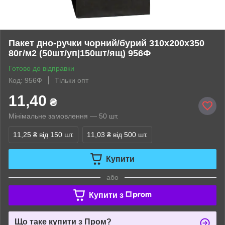
Пакет дно-ручки чорний/бурий 310х200х350
80г/м2 (50шт/уп|150шт/ящ) 956Ф
Готово до відправки
Код: 956Ф
Тільки опт
11,40
₴
Мінімальне замовлення — 50 шт.
11,25 ₴
від 150 шт.
11,03 ₴
від 500 шт.
Купити
або
Купити з
Що таке купити з Пром?