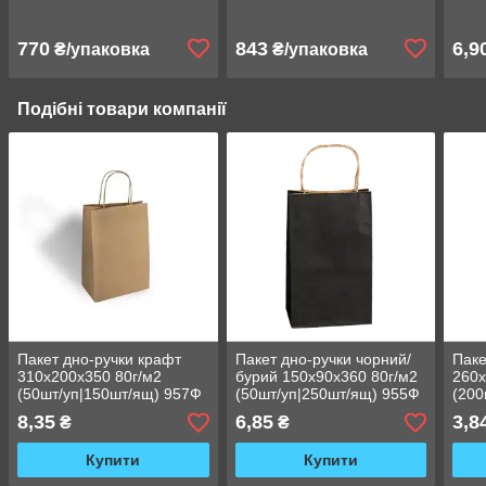
770
843
6,9
₴/упаковка
₴/упаковка
Подібні товари компанії
Пакет дно-ручки крафт
Пакет дно-ручки чорний/
Паке
310х200х350 80г/м2
бурий 150х90х360 80г/м2
260х
(50шт/уп|150шт/ящ) 957Ф
(50шт/уп|250шт/ящ) 955Ф
(200
8,35
6,85
3,8
₴
₴
Купити
Купити