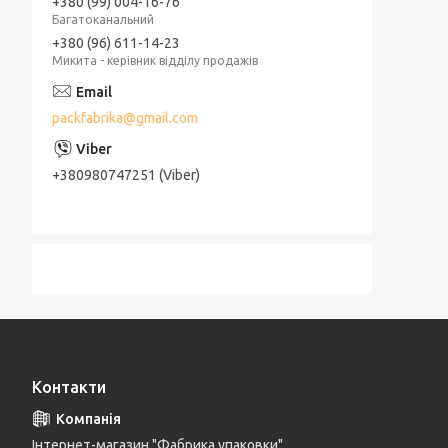
+380 (99) 004-16-76
Багатоканальний
+380 (96) 611-14-23
Микита - керівник відділу продажів
packfabrika@gmail.com
+380980747251 (Viber)
Контакти
Інтернет-магазин "Фабрика упаковки"