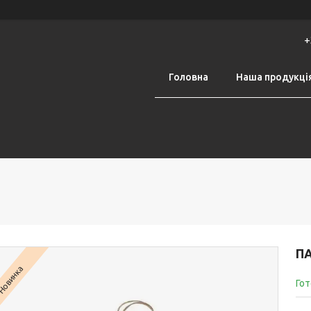
+
Головна
Наша продукці
ПА
Новинка
Гот