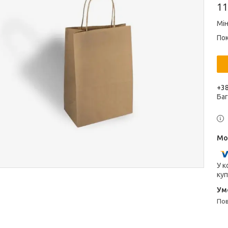
11
Мі
Пок
+38
Ба
У к
куп
п