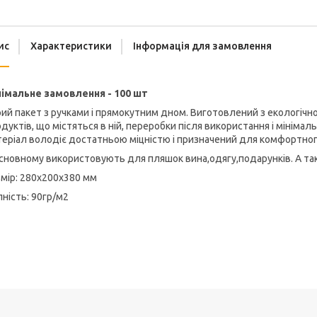
ис
Характеристики
Інформація для замовлення
німальне замовлення - 100 шт
ий пакет з ручками і прямокутним дном. Виготовлений з екологічн
дуктів, що містяться в ній, переробки після використання і міні
еріал володіє достатньою міцністю і призначений для комфортног
сновному використовують для пляшок вина,одягу,подарунків. А так
мір: 280х200х380 мм
ність: 90гр/м2