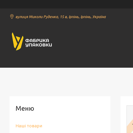
вулиця Миколи Руденка, 15 в, Ірпінь, Ірпінь, Україна
Наші товари