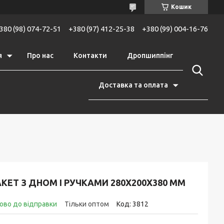
Кошик
380 (98) 074-72-51
+380 (97) 412-25-38
+380 (99) 004-16-76
я
Про нас
Контакти
Дропшиппінг
Доставка та оплата
КЕТ З ДНОМ І РУЧКАМИ 280Х200Х380 ММ
ово до відправки
Тільки оптом
Код:
3812