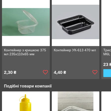
Контейнер з кришкою 375
Контейнер УК-613 470 мл
Трис
мл 235х110х65 мм
M6L
23
2,30
4,40
₴
₴
Подібні товари компанії