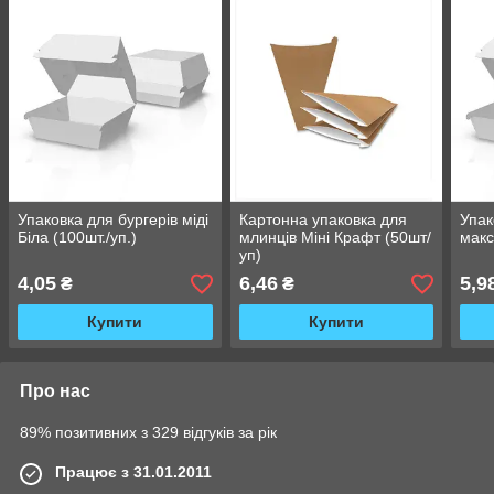
Упаковка для бургерів міді
Картонна упаковка для
Упак
Біла (100шт./уп.)
млинців Міні Крафт (50шт/
макс
уп)
4,05
6,46
5,9
₴
₴
Купити
Купити
Про нас
89% позитивних з 329 відгуків за рік
Працює з 31.01.2011