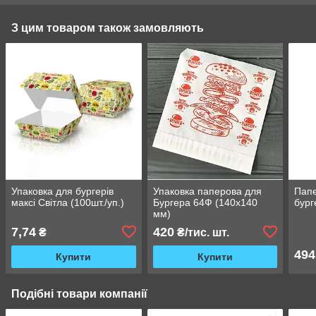
З цим товаром також замовляють
Упаковка для бургерів
Упаковка паперова для
Папе
максі Світла (100шт./уп.)
Бургера 64Ф (140x140
бург
мм)
7,74
420
₴
₴/тис. шт.
494
Купити
Купити
Подібні товари компанії