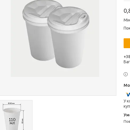
0,
Мі
Пок
+38
Ба
У к
куп
п