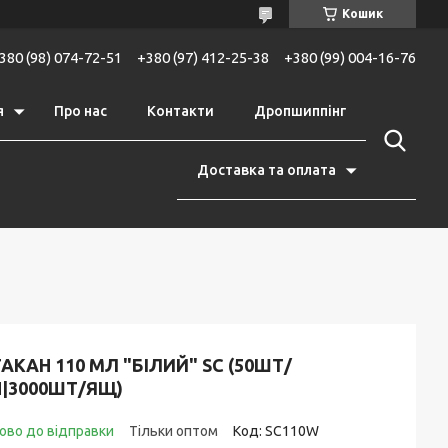
Кошик
380 (98) 074-72-51
+380 (97) 412-25-38
+380 (99) 004-16-76
я
Про нас
Контакти
Дропшиппінг
Доставка та оплата
АКАН 110 МЛ "БІЛИЙ" SC (50ШТ/
П|3000ШТ/ЯЩ)
ово до відправки
Тільки оптом
Код:
SC110W