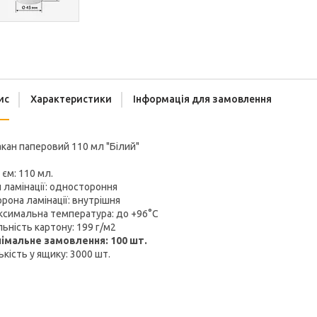
ис
Характеристики
Інформація для замовлення
кан паперовий 110 мл "Білий"
 єм: 110 мл.
 ламінації: одностороння
рона ламінації: внутрішня
ксимальна температура: до +96°C
ьність картону: 199 г/м2
німальне замовлення: 100 шт.
ькість у ящику: 3000 шт.