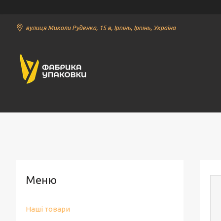
вулиця Миколи Руденка, 15 в, Ірпінь, Ірпінь, Україна
Наші товари