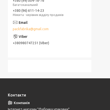
+380 (99) 004-16-76
Багатоканальний
+380 (96) 611-14-23
Микита - керівник відділу продажів
packfabrika@gmail.com
+380980747251 (Viber)
Контакти
Інтернет-магазин "Фабрика упаковки"