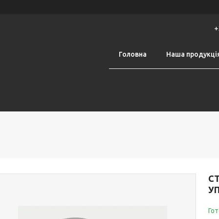
+
Головна
Наша продукці
СТ
У
Гот