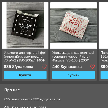
Упаковка для картоплі фрі
Упаковка для картоплі фрі
Паке
(жиростійка, ламінована)
(середня жиростійкість)
150х
70гр/м2 (150-200гр) 140Ф
45гр/м2 (70-100г) 200Ф
(ма
жиро
885
440
890
₴/упаковка
₴/упаковка
Купити
Купити
Про нас
89% позитивних з 332 відгуків за рік
Працює з 31.01.2011