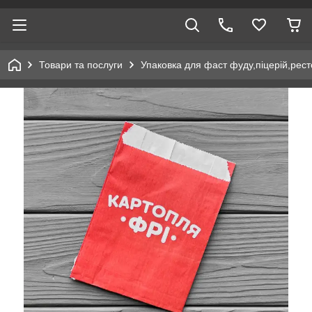
Товари та послуги
Упаковка для фаст фуду,піцерій,рест