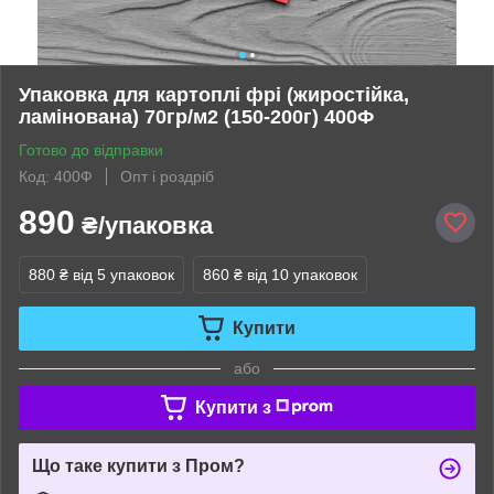
Упаковка для картоплі фрі (жиростійка,
ламінована) 70гр/м2 (150-200г) 400Ф
Готово до відправки
Код: 400Ф
Опт і роздріб
890
₴/упаковка
880 ₴
від 5 упаковок
860 ₴
від 10 упаковок
Купити
або
Купити з
Що таке купити з Пром?