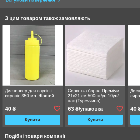
Всі умови повернення
З цим товаром також замовляють
Диспенсер для соусів і
Серветка барна Преміум
Дисп
сиропів 350 мл. Жовтий
21х21 см 500шт/уп 10уп/
сиро
пак (Туреччина)
40
63
40
₴
₴/упаковка
Купити
Купити
Подібні товари компанії