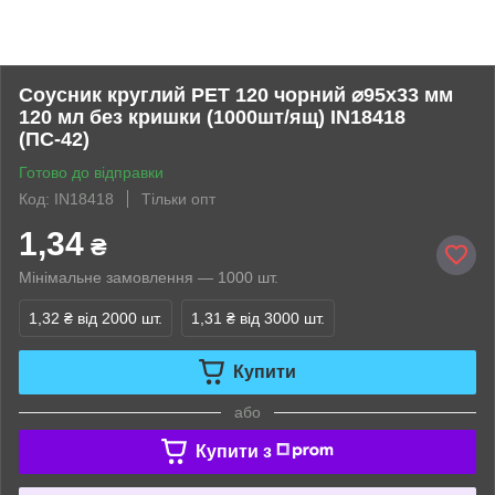
Соусник круглий PET 120 чорний ⌀95х33 мм
120 мл без кришки (1000шт/ящ) IN18418
(ПС-42)
Готово до відправки
Код: IN18418
Тільки опт
1,34
₴
Мінімальне замовлення — 1000 шт.
1,32 ₴
від 2000 шт.
1,31 ₴
від 3000 шт.
Купити
або
Купити з