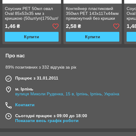
Соусник PET 50мл овал
Контейнер пластиковий
Соус
Oval 85х53х35 мм з
350мл PET 143х117х44мм
Oval
кришкою (50шт/уп|1750шт/
прямокутний без кришки
криш
ящ) IN17176
(500шт/ящ) IN16167 ()
ящ) 
1,46
2,58
1,4
₴
₴
Купити
Купити
Про нас
89% позитивних з 332 відгуків за рік
Працює з 31.01.2011
м. Ірпінь
вулиця Миколи Руденка, 15 в, Ірпінь, Ірпінь, Україна
Контакти
Сьогодні працює з 09:00 до 18:00
Показати весь графік роботи