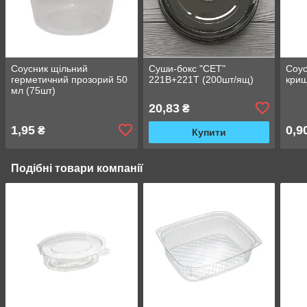
Соусник щільний
Суши-бокс "СЕТ"
Соус
герметичний прозорий 50
221B+221T (200шт/ящ)
кри
мл (75шт)
20,83
₴
1,95
0,9
₴
Купити
Подібні товари компанії