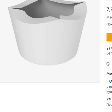
7,
Мін
Пок
+38
Ба
У к
куп
п