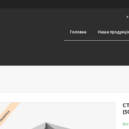
+
Головна
Наша продукці
С
(5
Новинка
Гот