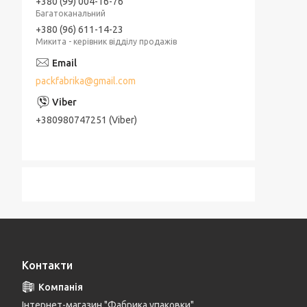
+380 (99) 004-16-76
Багатоканальний
+380 (96) 611-14-23
Микита - керівник відділу продажів
packfabrika@gmail.com
+380980747251 (Viber)
Контакти
Інтернет-магазин "Фабрика упаковки"