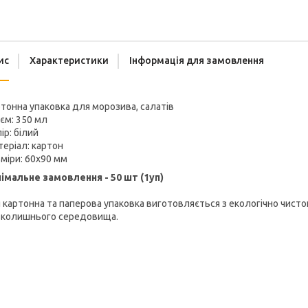
ис
Характеристики
Інформація для замовлення
тонна упаковка для морозива, салатів
єм: 350 мл
ір: білий
еріал: картон
міри: 60х90 мм
німальне замовлення - 50 шт (1уп)
 картонна та паперова упаковка виготовляється з екологічно чист
вколишнього середовища.