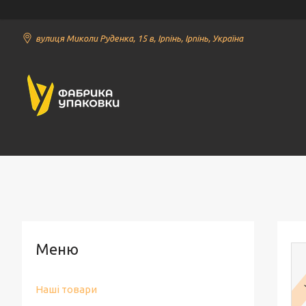
вулиця Миколи Руденка, 15 в, Ірпінь, Ірпінь, Україна
Наші товари