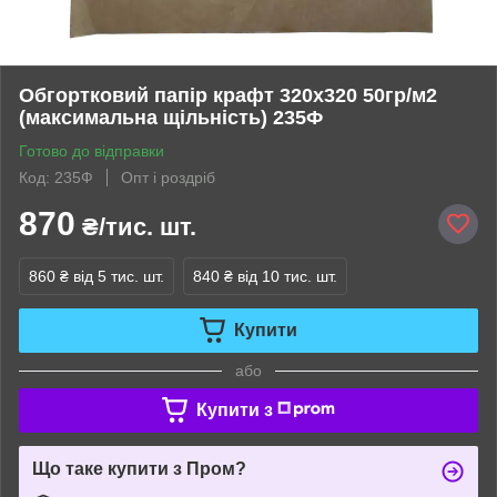
Обгортковий папір крафт 320х320 50гр/м2
(максимальна щільність) 235Ф
Готово до відправки
Код: 235Ф
Опт і роздріб
870
₴/тис. шт.
860 ₴
від 5 тис. шт.
840 ₴
від 10 тис. шт.
Купити
або
Купити з
Що таке купити з Пром?