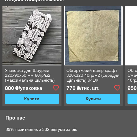
Упаковка для Шаурми
Обгортковий папір крафт
Обго
220х90х50 мм 60гр/м2
320х320 40гр/м2 (середня
Сма
(максимальна щільність)
щільність) 941Ф
40гр
1400Ф
жиро
880
770
950
₴/упаковка
₴/тис. шт.
Купити
Купити
Про нас
89% позитивних з 332 відгуків за рік