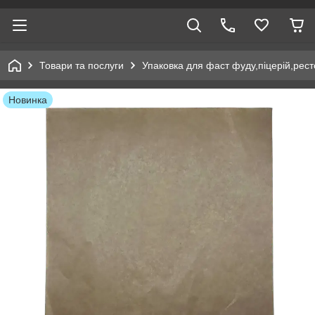
Товари та послуги
Упаковка для фаст фуду,піцерій,рест
Новинка