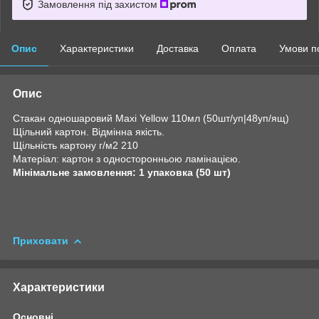
Замовлення під захистом
Опис
Характеристики
Доставка
Оплата
Умови п
Опис
Стакан одношаровий Maxi Yellow 110мл (50шт/уп|48уп/ящ)
Щільний картон. Відмінна якість.
Щільність картону г/м2 210
Матеріал: картон з односторонньою ламінацією.
Мінімальне замовлення: 1 упаковка (50 шт)
Приховати
Характеристики
Основні