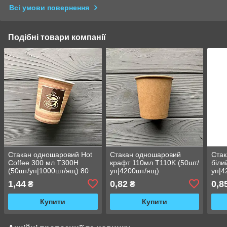
Всі умови повернення
Подібні товари компанії
Стакан одношаровий Hot
Стакан одношаровий
Ста
Coffee 300 мл T300H
крафт 110мл T110K (50шт/
біли
(50шт/уп|1000шт/ящ) 80
уп|4200шт/ящ)
уп|4
мм
1,44
0,82
0,8
₴
₴
Купити
Купити