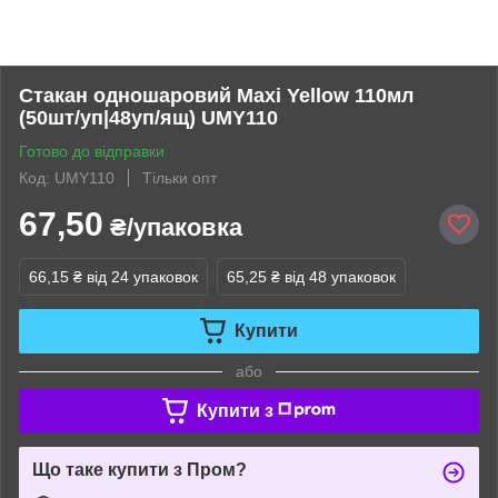
Стакан одношаровий Maxi Yellow 110мл
(50шт/уп|48уп/ящ) UMY110
Готово до відправки
Код: UMY110
Тільки опт
67,50
₴/упаковка
66,15 ₴
від 24 упаковок
65,25 ₴
від 48 упаковок
Купити
або
Купити з
Що таке купити з Пром?