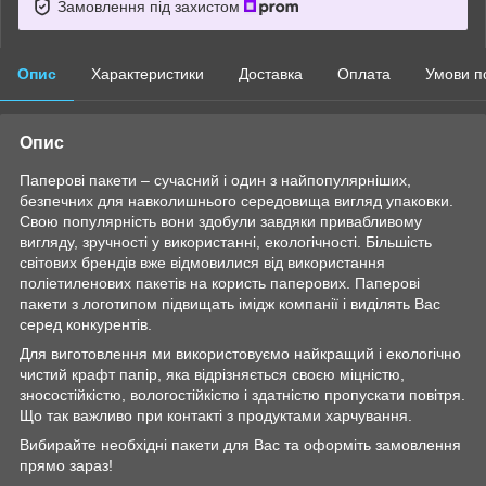
Замовлення під захистом
Опис
Характеристики
Доставка
Оплата
Умови п
Опис
Паперові пакети – сучасний і один з найпопулярніших,
безпечних для навколишнього середовища вигляд упаковки.
Свою популярність вони здобули завдяки привабливому
вигляду, зручності у використанні, екологічності. Більшість
світових брендів вже відмовилися від використання
поліетиленових пакетів на користь паперових. Паперові
пакети з логотипом підвищать імідж компанії і виділять Вас
серед конкурентів.
Для виготовлення ми використовуємо найкращий і екологічно
чистий крафт папір, яка відрізняється своєю міцністю,
зносостійкістю, вологостійкістю і здатністю пропускати повітря.
Що так важливо при контакті з продуктами харчування.
Вибирайте необхідні пакети для Вас та оформіть замовлення
прямо зараз!