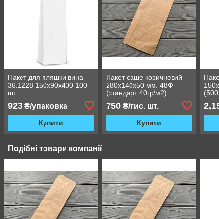
Пакет для пляшки вина
Пакет саше коричневий
Паке
36.1228 150х90х400 100
280х140х50 мм. 48Ф
150х
шт
(стандарт 40гр/м2)
(500
923
750
2,1
₴/упаковка
₴/тис. шт.
Купити
Купити
Подібні товари компанії