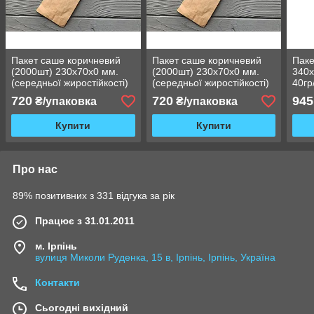
Пакет саше коричневий
Пакет саше коричневий
Паке
(2000шт) 230х70х0 мм.
(2000шт) 230х70х0 мм.
340х
(середньої жиростійкості)
(середньої жиростійкості)
40гр
27Ф
27Ф
720
720
945
₴/упаковка
₴/упаковка
Купити
Купити
Про нас
89% позитивних з 331 відгука за рік
Працює з 31.01.2011
м. Ірпінь
вулиця Миколи Руденка, 15 в, Ірпінь, Ірпінь, Україна
Контакти
Сьогодні вихідний