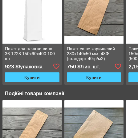
Пакет для пляшки вина
Пакет саше коричневий
Паке
36.1228 150х90х400 100
280х140х50 мм. 48Ф
150х
шт
(стандарт 40гр/м2)
(500
923
750
2,1
₴/упаковка
₴/тис. шт.
Купити
Купити
Подібні товари компанії