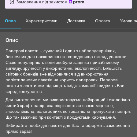
Замовлення під захистом
Опис
Характеристики
Доставка
Оплата
Умови п
Опис
Паперові пакети – сучасний і один з найпопулярніших,
безпечних для навколишнього середовища вигляд упаковки.
Свою популярність вони здобули завдяки привабливому
вигляду, зручності у використанні, екологічності. Більшість
світових брендів вже відмовилися від використання
поліетиленових пакетів на користь паперових. Паперові
пакети з логотипом підвищать імідж компанії і виділять Вас
серед конкурентів.
Для виготовлення ми використовуємо найкращий і екологічно
чистий крафт папір, яка відрізняється своєю міцністю,
зносостійкістю, вологостійкістю і здатністю пропускати повітря.
Що так важливо при контакті з продуктами харчування.
Вибирайте необхідні пакети для Вас та оформіть замовлення
прямо зараз!