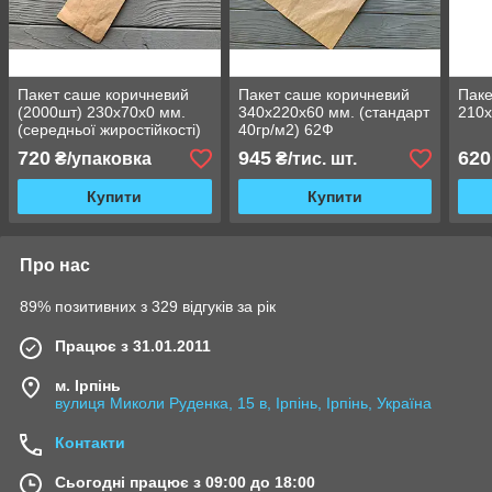
Пакет саше коричневий
Пакет саше коричневий
Пак
(2000шт) 230х70х0 мм.
340х220х60 мм. (стандарт
210
(середньої жиростійкості)
40гр/м2) 62Ф
27Ф
720
945
620
₴/упаковка
₴/тис. шт.
Купити
Купити
Про нас
89% позитивних з 329 відгуків за рік
Працює з 31.01.2011
м. Ірпінь
вулиця Миколи Руденка, 15 в, Ірпінь, Ірпінь, Україна
Контакти
Сьогодні працює з 09:00 до 18:00