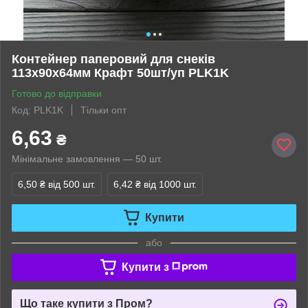
Контейнер паперовий для снеків
113х90х64мм Крафт 50шт/уп PLK1K
Готово до відправки
Код: PLK1K
Тільки опт
6,63
₴
Мінімальне замовлення — 50 шт.
6,50 ₴
від 500 шт.
6,42 ₴
від 1000 шт.
Купити
або
Купити з
Що таке купити з Пром?