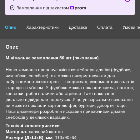
Замовлення під захистом
Опис
Характеристики
Доставка
Оплата
Умови п
Опис
Мінімальне замовлення 50 шт (паковання)
Наша компанія пропонує якісні контейнери для їжі (фудбокс,
чикенбокс, снекбокс), які можна використовувати для
найрізноманітніших страв — наприклад, різноманітних салатів
і гарнірів із м'ясом. У фудбокс можна покласти крила, нагетси,
креветки, рибні палички або стрипси. Таке паковання
ідеально підійде для перекусок. У це універсальне паковання
ви можете покласти картоплю фрі, бургери, десерти тощо.
Наші дизайнери розробили яскравий привабливий дизайн
снебоксів у декількох варіаціях.
Технічні характеристики
Матеріал:
харчовий картон
Розміри (ДхШхВ), мм:
113х90х64