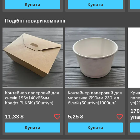
Купити
Купити
Подібні товари компанії
Контейнер паперовий для
Контейнер паперовий для
Криш
снеків 196х140х65мм
морозива Ø90мм 230 мл
папе
Крафт PLK3K (60шт/уп)
білий (50шт/уп|1000шт/
уп|2
ящ)
170
11,33
5,25
₴
₴
упа
Купити
Купити