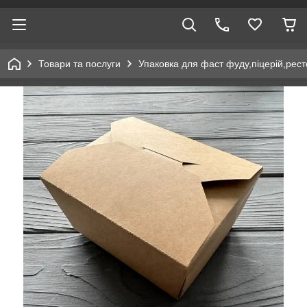
Товари та послуги
Упаковка для фаст фуду,піцерій,рест