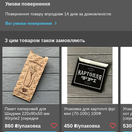
Умови повернення
Повернення товару впродовж 14 днів за домовленістю
Всі умови повернення
З цим товаром також замовляють
Пакет паперовий для
Упаковка для картоплі фрі
Упак
Шаурми 220х90х50 мм
міні (70-100г) 100Ф
хот 
40гр/м2 (середня
(сер
жиростійкість) 900Ф
40гр
860
450
530
₴/упаковка
₴/упаковка