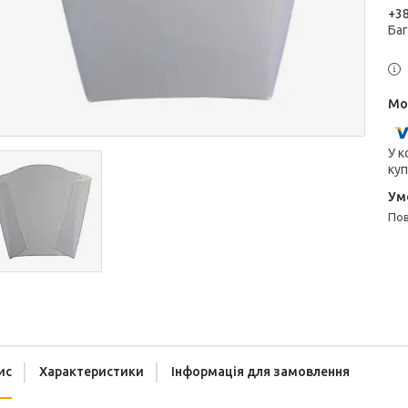
+38
Ба
У к
куп
п
ис
Характеристики
Інформація для замовлення