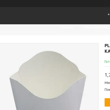
+
Головна
Наша продукці
PL
КА
Гот
1,
Мін
Пок