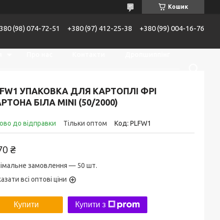
Кошик
380 (98) 074-72-51
+380 (97) 412-25-38
+380 (99) 004-16-76
я
Про нас
Контакти
Дропшиппінг
Доставка та оплата
FW1 УПАКОВКА ДЛЯ КАРТОПЛІ ФРІ
РТОНА БІЛА MINI (50/2000)
ово до відправки
Тільки оптом
Код:
PLFW1
70 ₴
імальне замовлення — 50 шт.
азати всі оптові ціни
Купити
Купити з