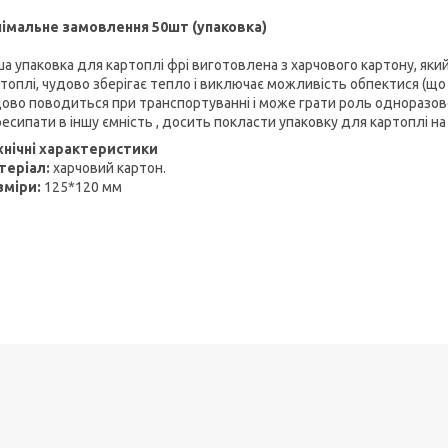
німальне замовлення 50шт (упаковка)
а упаковка для картоплі фрі виготовлена з харчового картону, який
топлі, чудово зберігає тепло і виключає можливість обпектися (що
ово поводиться при транспортуванні і може грати роль одноразово
есипати в іншу ємність , досить покласти упаковку для картоплі на 
хнічні характеристики
теріал:
харчовий картон.
зміри:
125*120 мм