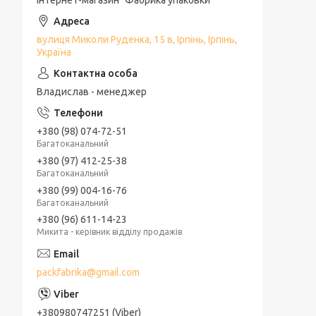
Інтернет-магазин "Фабрика упаковки"
Освіжувач повітря
Мило
вулиця Миколи Руденка, 15 в, Ірпінь, Ірпінь,
Україна
Порошок для прання
Плащі-дощовики
Владислав - менеджер
Рукавички робочі
Декор
+380 (98) 074-72-51
Багатоканальний
Розпалювачі
+380 (97) 412-25-38
Багатоканальний
Універсальні товари
+380 (99) 004-16-76
Багатоканальний
+380 (96) 611-14-23
Микита - керівник відділу продажів
packfabrika@gmail.com
+380980747251 (Viber)