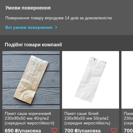
Умови повернення
Повернення товару впродовж 14 днів за домовленістю
Всі умови повернення
Подібні товари компанії
Пакет саше коричневий
Пакет саше білий
Паке
230х90х50 мм 40гр/м2
230х90х50 мм 50гр/м2
230х
(середньої жиростійкості)
(середня жиростійкість)
(сер
148Ф
239Ф
239
690
700
700
₴/упаковка
₴/упаковка