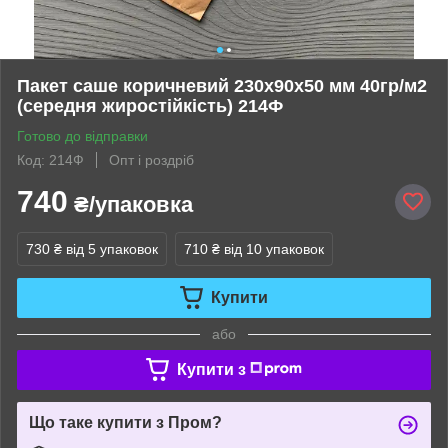
Пакет саше коричневий 230х90х50 мм 40гр/м2
(середня жиростійкість) 214Ф
Готово до відправки
Код: 214Ф
Опт і роздріб
740
₴/упаковка
730 ₴
від 5 упаковок
710 ₴
від 10 упаковок
Купити
або
Купити з
Що таке купити з Пром?