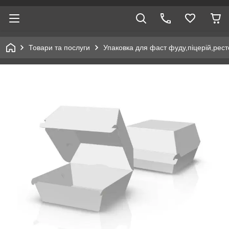
Товари та послуги
Упаковка для фаст фуду,піцерій,рест