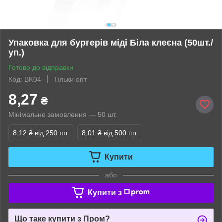
Упаковка для бургерів міді Біла клеєна (50шт./
уп.)
Готово до відправки
Код: BK04
Тільки опт
8,27
₴
Мінімальне замовлення — 50 шт.
8,12 ₴
від 250 шт.
8,01 ₴
від 500 шт.
Купити
або
Купити з
Що таке купити з Пром?