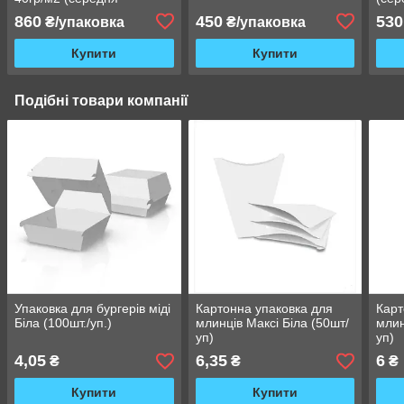
жиростійкість) 900Ф
40гр
860
450
530
₴/упаковка
₴/упаковка
Купити
Купити
Подібні товари компанії
Упаковка для бургерів міді
Картонна упаковка для
Карт
Біла (100шт./уп.)
млинців Максі Біла (50шт/
млин
уп)
уп)
4,05
6,35
6
₴
₴
₴
Купити
Купити