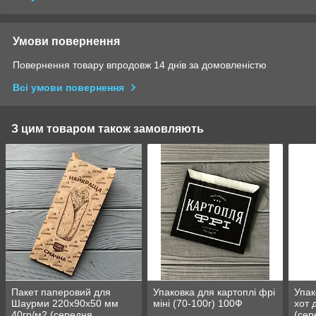
Умови повернення
Повернення товару впродовж 14 днів за домовленістю
Всі умови повернення
З цим товаром також замовляють
Пакет паперовий для
Упаковка для картоплі фрі
Упак
Шаурми 220х90х50 мм
міні (70-100г) 100Ф
хот 
40гр/м2 (середня
(сер