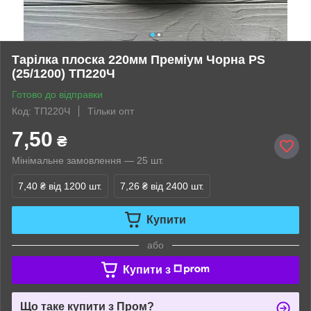
Тарілка плоска 220мм Преміум Чорна PS
(25/1200) ТП220Ч
Готово до відправки
Код: ТП220Ч
Тільки опт
7,50
₴
Мінімальне замовлення — 25 шт.
7,40 ₴
від 1200 шт.
7,26 ₴
від 2400 шт.
Купити
або
Купити з
Що таке купити з Пром?