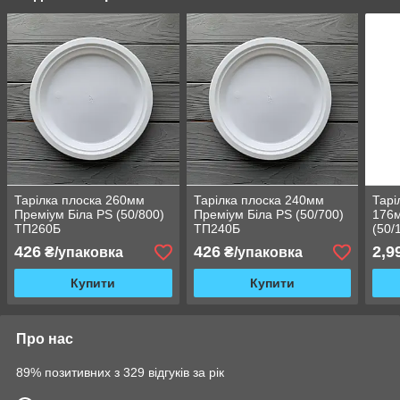
Тарілка плоска 260мм
Тарілка плоска 240мм
Тарі
Преміум Біла PS (50/800)
Преміум Біла PS (50/700)
176
ТП260Б
ТП240Б
(50/
426
426
2,9
₴/упаковка
₴/упаковка
Купити
Купити
Про нас
89% позитивних з 329 відгуків за рік