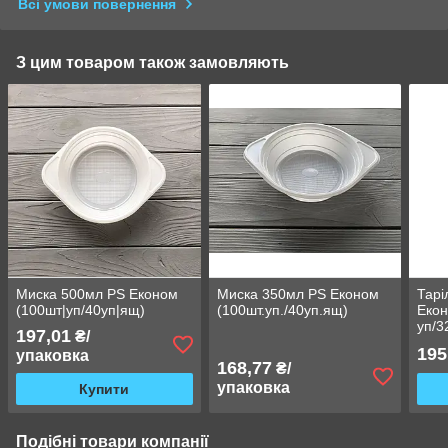
Всі умови повернення
З цим товаром також замовляють
Миска 500мл PS Економ
Миска 350мл PS Економ
Тарі
(100шт|уп/40уп|ящ)
(100шт.уп./40уп.ящ)
Екон
уп/3
197,01
₴/
195
упаковка
168,77
₴/
упаковка
Купити
Подібні товари компанії