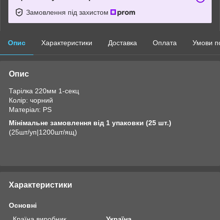
Замовлення під захистом
Опис
Характеристики
Доставка
Оплата
Умови п
Опис
Тарілка 220мм 1-секц
Колір: чорний
Матеріал: PS
Мінімальне замовлення від 1 упаковки (25 шт.)
(25шт/уп|1200шт/ящ)
Характеристики
Основні
Країна виробник
Україна