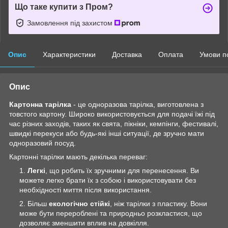
Що таке купити з Пром?
Замовлення під захистом
Опис
Характеристики
Доставка
Оплата
Умови п
Опис
Картонна тарілка
- це одноразова тарілка, виготовлена з
товстого картону. Широко використовується для подачі їжі під
час різних заходів, таких як свята, пікніки, кемпінги, фестивалі,
швидкі перекуси або будь-які інші ситуації, де зручно мати
одноразовий посуд.
Картонні тарілки мають декілька переваг:
Легкі
, що робить їх зручними для перенесення. Ви
можете легко брати їх з собою і використовувати без
необхідності миття після використання.
Більш
екологічно стійкі
, ніж тарілки з пластику. Вони
може бути перероблені та природньо розкластися, що
дозволяє зменшити вплив на довкілля.