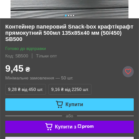
Контейнер паперовий Snack-box крафт/крафт
прямокутний 500мл 135х85х40 мм (50/450)
SB500
Готово до відправки
Код: SB500
Тільки опт
9,45
₴
Мінімальне замовлення — 50 шт.
9,28 ₴
від 450 шт.
9,16 ₴
від 2250 шт.
Купити
або
Купити з