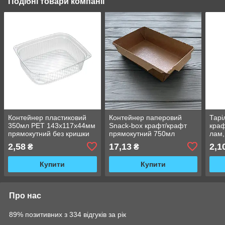
Подібні товари компанії
Контейнер пластиковий
Контейнер паперовий
Тарі
350мл PET 143х117х44мм
Snack-box крафт/крафт
краф
прямокутний без кришки
прямокутний 750мл
лам,
(500шт/ящ) IN16167 ()
150х100х45 мм (50/400)
ТЧК
2,58
17,13
2,1
₴
₴
SB750
Купити
Купити
Про нас
89% позитивних з 334 відгуків за рік