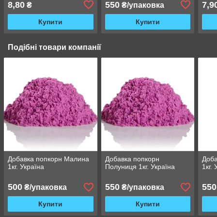
8,80
550
7,9
₴
₴/упаковка
Купити
Купити
Подібні товари компанії
Добавка попкорн Малина
Добавка попкорн
Доба
1кг. Україна
Полуниця 1кг. Україна
1кг.
500
550
550
₴/упаковка
₴/упаковка
Купити
Купити