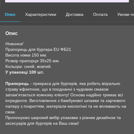
Опис
Характеристики
Доставка
Оплата
Умови п
Опис
Новинка!
Прапорець для бургера EU ФБ21
Висота ніжки 150 мм.
Розмір прапорця 35х25 мм.
Кольори: синій, жовтий.
У упаковці 100 шт.
Прапорець
- прикраса для бургерів, яка робить візуально
страву ефектною, що в поєднанні з чудовим смаком
запам'ятається кожному клієнту! Основа надійно тримає всі
інгредієнти. Виготовлення з бамбукової шпажки та харчового
паперу з покриттям, матеріали екологічні та не впливають на
смак.
Пропонуємо широкий вибір упаковки з різним дизайном та
аксесуарів для бургерів на Ваш смак!