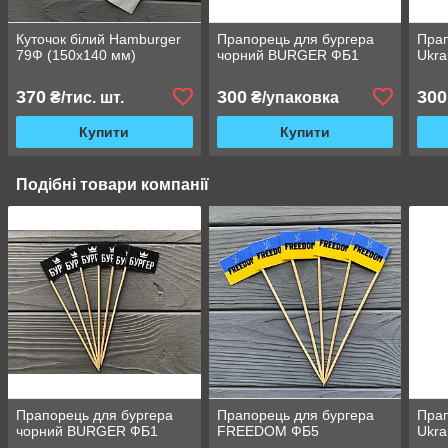
Куточок білий Hamburger
Прапорець для бургера
Прап
79Ф (150х140 мм)
чорний BURGER ФБ1
Ukra
370
300
300
₴/тис. шт.
₴/упаковка
Купити
Купити
Подібні товари компанії
Прапорець для бургера
Прапорець для бургера
Прап
чорний BURGER ФБ1
FREEDOM ФБ5
Ukra