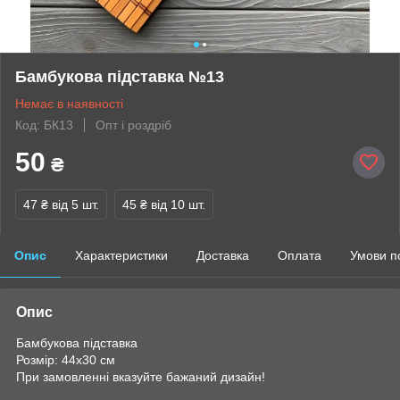
Бамбукова підставка №13
Немає в наявності
Код: БК13
Опт і роздріб
50
₴
47 ₴
від 5 шт.
45 ₴
від 10 шт.
Опис
Характеристики
Доставка
Оплата
Умови п
Опис
Бамбукова підставка
Розмір: 44х30 см
При замовленні вказуйте бажаний дизайн!