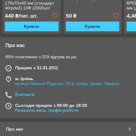
170х70х40 мм (стандарт
КРЕ
40гр/м2) 13Ф (2000шт/
мм (
ящ.)
KPP
440
50
4,4
₴/тис. шт.
₴
Купити
Купити
Про нас
89% позитивних з 329 відгуків за рік
Працює з 31.01.2011
м. Ірпінь
вулиця Миколи Руденка, 15 в, Ірпінь, Ірпінь, Україна
Контакти
Сьогодні працює з 09:00 до 18:00
Показати весь графік роботи
Про нас