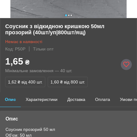
Соусник з відкидною кришкою 50мл
прозорий (40шт/уп|800шт/ящ)
Немає в наявності
Код: P50P
Тільки опт
1,65
₴
Мінімальне замовлення — 40 шт.
1,62 ₴
від 400 шт.
1,60 ₴
від 800 шт.
Опис
Характеристики
Доставка
Оплата
Умови п
Опис
Соусник прозорий 50 мл
Об'єм: 50 мл