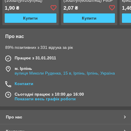
(100шт|уп/20уп|ящ)
(30шт/уп|600шт/ящ) P80P
криш
ящ) 
1,90
2,07
1,4
₴
₴
Купити
Купити
Про нас
89% позитивних з 331 відгука за рік
Працює з 31.01.2011
м. Ірпінь
вулиця Миколи Руденка, 15 в, Ірпінь, Ірпінь, Україна
Контакти
Сьогодні працює з 10:00 до 16:00
Показати весь графік роботи
Про нас