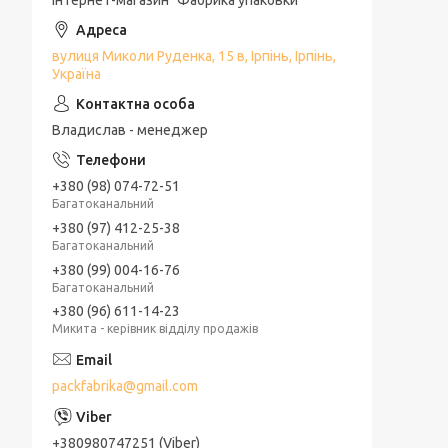
Інтернет-магазин "Фабрика упаковки"
Освіжувач повітря
Мило
вулиця Миколи Руденка, 15 в, Ірпінь, Ірпінь,
Україна
Порошок для прання
Плащі-дощовики
Владислав - менеджер
Рукавички робочі
Декор
+380 (98) 074-72-51
Багатоканальний
Розпалювачі
+380 (97) 412-25-38
Багатоканальний
Універсальні товари
+380 (99) 004-16-76
Багатоканальний
+380 (96) 611-14-23
Микита - керівник відділу продажів
packfabrika@gmail.com
+380980747251 (Viber)