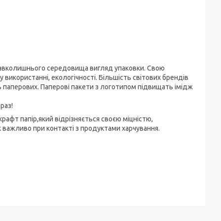
 навколишнього середовища вигляд упаковки. Свою
 використанні, екологічності. Більшість світових брендів
 паперових. Паперові пакети з логотипом підвищать імідж
раз!
рафт папір,який відрізняється своєю міцністю,
ак важливо при контакті з продуктами харчування.