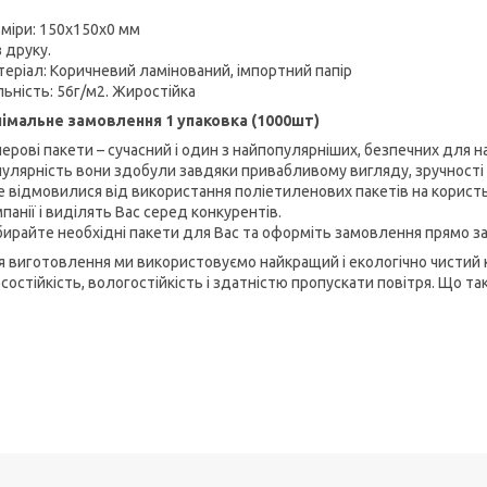
міри: 150х150х0 мм
 друку.
еріал: Коричневий ламінований, імпортний папір
ьність: 56г/м2. Жиростійка
німальне замовлення 1 упаковка (1000шт)
ерові пакети – сучасний і один з найпопулярніших, безпечних для
улярність вони здобули завдяки привабливому вигляду, зручності у
 відмовилися від використання поліетиленових пакетів на користь
панії і виділять Вас серед конкурентів.
ирайте необхідні пакети для Вас та оформіть замовлення прямо за
 виготовлення ми використовуємо найкращий і екологічно чистий к
состійкість, вологостійкість і здатністю пропускати повітря. Що т