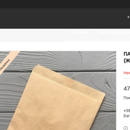
+
Головна
Наша продукці
ПА
(
Новинка
Нем
47
Пок
+38
Ба