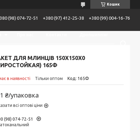
Кошик
380 (98) 074-72-51
+380 (97) 412-25-38
+380 (99) 004-16-76
я
Про нас
Контакти
Дропшиппінг
Доставка та оплата
КЕТ ДЛЯ МЛИНЦІВ 150Х150Х0
ЖИРОСТОЙКАЯ) 165Ф
ає в наявності
Тільки оптом
Код:
165Ф
1 ₴/упаковка
азати всі оптові ціни
0 (98) 074-72-51
гатоканальний