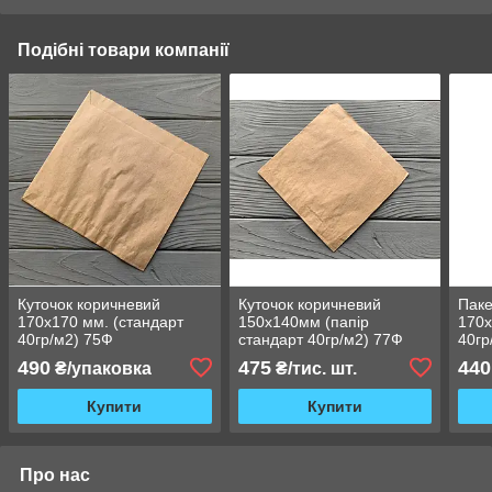
Подібні товари компанії
Куточок коричневий
Куточок коричневий
Паке
170х170 мм. (стандарт
150х140мм (папір
170х
40гр/м2) 75Ф
стандарт 40гр/м2) 77Ф
40гр
ящ.)
490
475
440
₴/упаковка
₴/тис. шт.
Купити
Купити
Про нас