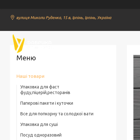
вулиця Миколи Руденка, 15 в, Ірпінь, Ірпінь, Україна
Наші товари
Упаковка для фаст
фуду,піцерій,ресторанів
Паперові пакети і куточки
Упаковка для шаурми
Все для попкорну та солодкої вати
Пакети паперові з прямокутним дном
Упаковка для французьких хот-догів
без ручок
Упаковка для суші
Паперові пакети для попкорну
Упаковка для хот догів
Паперові пакети з прямокутним дном і
Посуд одноразовий
Палички для суші та тримачі
Коробки для попкорну
ручками
Упаковка для бургерів