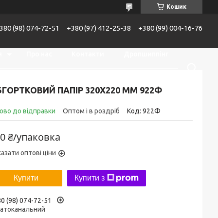
Кошик
380 (98) 074-72-51
+380 (97) 412-25-38
+380 (99) 004-16-76
я
Про нас
Контакти
Дропшиппінг
Доставка та оплата
ГОРТКОВИЙ ПАПІР 320Х220 ММ 922Ф
ово до відправки
Оптом і в роздріб
Код:
922Ф
0 ₴/упаковка
азати оптові ціни
Купити
Купити з
0 (98) 074-72-51
гатоканальний