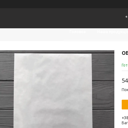
+
Головна
Наша продукці
ОБ
Гот
54
Пок
+38
Ба