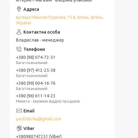
Інтернет-магазин "Фабрика упаковки"
Освіжувач повітря
Мило
вулиця Миколи Руденка, 15 в, Ірпінь, Ірпінь,
Україна
Порошок для прання
Плащі-дощовики
Владислав - менеджер
Рукавички робочі
Декор
+380 (98) 074-72-51
Багатоканальний
Розпалювачі
+380 (97) 412-25-38
Багатоканальний
Універсальні товари
+380 (99) 004-16-76
Багатоканальний
+380 (96) 611-14-23
Микита - керівник відділу продажів
packfabrika@gmail.com
+380980747251 (Viber)