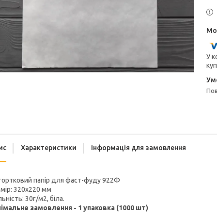
У к
куп
п
ис
Характеристики
Інформація для замовлення
гортковий папір для фаст-фуду 922Ф
мір: 320x220 мм
ьність: 30г/м2, біла.
німальне замовлення - 1 упаковка (1000 шт)