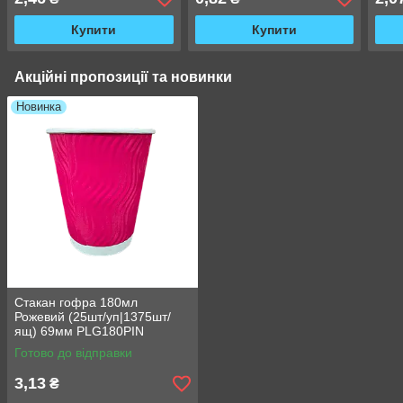
Купити
Купити
Акційні пропозиції та новинки
Новинка
Стакан гофра 180мл
Рожевий (25шт/уп|1375шт/
ящ) 69мм PLG180PIN
Готово до відправки
3,13
₴