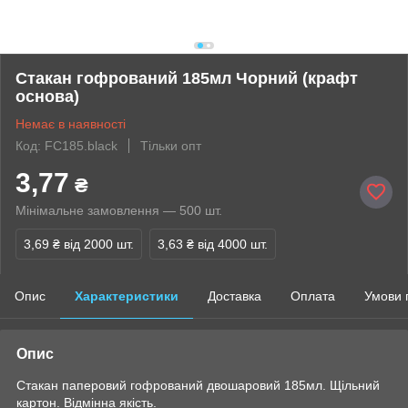
Стакан гофрований 185мл Чорний (крафт
основа)
Немає в наявності
Код: FC185.black
Тільки опт
3,77
₴
Мінімальне замовлення — 500 шт.
3,69 ₴
від 2000 шт.
3,63 ₴
від 4000 шт.
Опис
Характеристики
Доставка
Оплата
Умови 
Опис
Стакан паперовий гофрований двошаровий 185мл. Щільний
картон. Відмінна якість.