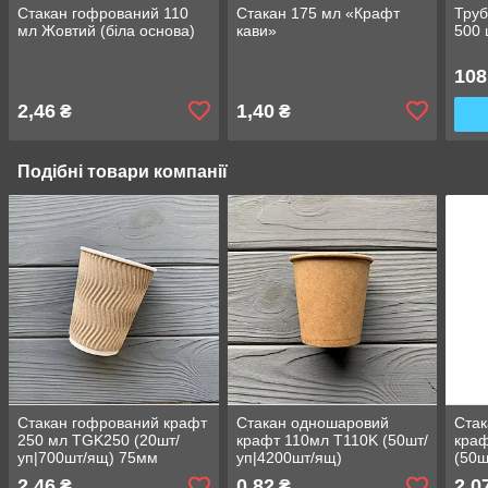
Стакан гофрований 110
Стакан 175 мл «Крафт
Труб
мл Жовтий (біла основа)
кави»
500 
108
2,46
1,40
₴
₴
Подібні товари компанії
Стакан гофрований крафт
Стакан одношаровий
Ста
250 мл TGK250 (20шт/
крафт 110мл T110K (50шт/
кра
уп|700шт/ящ) 75мм
уп|4200шт/ящ)
(50ш
91м
2,46
0,82
2,0
₴
₴