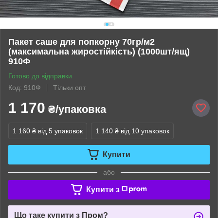
Пакет саше для попкорну 70гр/м2
(максимальна жиростійкість) (1000шт/ящ)
910Ф
Готово до відправки
Код: 910Ф
Тільки опт
1 170
₴/упаковка
1 160 ₴
від 5 упаковок
1 140 ₴
від 10 упаковок
Купити
або
Купити з
Що таке купити з Пром?