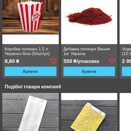
Коробка попкорн 1,5 л.
Добавка попкорн Вишня
Voge
Червоно-біла (50шт/уп)
1кг. Україна
(22.
8,80
550
2 9
₴
₴/упаковка
Купити
Купити
Подібні товари компанії