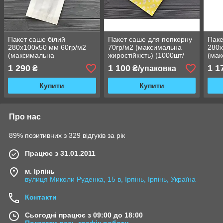
Пакет саше білий
Пакет саше для попкорну
Паке
280х100х50 мм 60гр/м2
70гр/м2 (максимальна
280х
(максимальна
жиростійкість) (1000шт/
(ма
жиростійкість) 161Ф
ящ) 909Ф
жиро
1 290
1 100
1 1
₴
₴/упаковка
Купити
Купити
Про нас
89% позитивних з 329 відгуків за рік
Працює з 31.01.2011
м. Ірпінь
вулиця Миколи Руденка, 15 в, Ірпінь, Ірпінь, Україна
Контакти
Сьогодні працює з 09:00 до 18:00