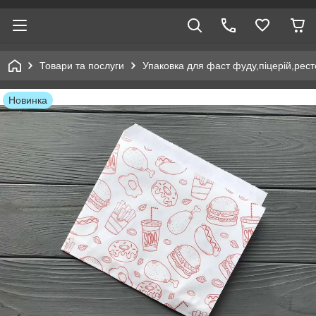
Товари та послуги
Упаковка для фаст фуду,піцерій,рест
Новинка