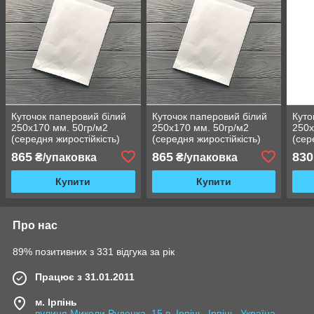
Куточок паперовий білий
Куточок паперовий білий
Куто
250х170 мм. 50гр/м2
250х170 мм. 50гр/м2
250х
(середня жиростійкість)
(середня жиростійкість)
(сер
184Ф
184Ф
865
865
830
₴/упаковка
₴/упаковка
Купити
Купити
Про нас
89% позитивних з 331 відгука за рік
Працює з 31.01.2011
м. Ірпінь
вулиця Миколи Руденка, 15 в, Ірпінь, Ірпінь, Україна