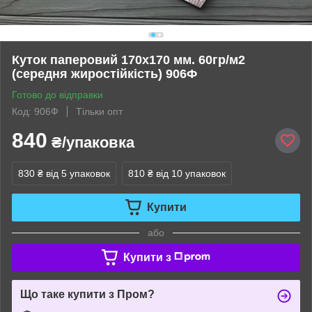
Куток паперовий 170х170 мм. 60гр/м2
(середня жиростійкість) 906Ф
Готово до відправки
Код: 906Ф
Тільки опт
840
₴/упаковка
830 ₴
від 5 упаковок
810 ₴
від 10 упаковок
Купити
або
Купити з
Що таке купити з Пром?