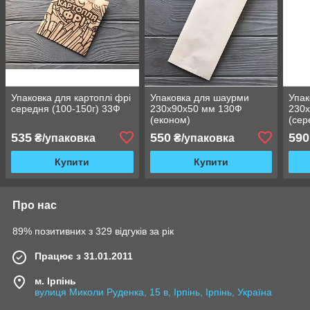
Упаковка для картоплі фрі
Упаковка для шаурми
Упак
середня (100-150г) 33Ф
230х90х50 мм 130Ф
230х
(економ)
(сер
98Ф
535
550
590
₴/упаковка
₴/упаковка
Купити
Купити
Про нас
89% позитивних з 329 відгуків за рік
Працює з 31.01.2011
м. Ірпінь
вулиця Миколи Руденка, 15 в, Ірпінь, Ірпінь, Україна