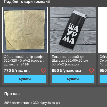
Подібні товари компанії
Обгортковий папір крафт
Пакет паперовий для
Обго
320х320 40гр/м2 (середня
Шаурми 230х90х50 мм
Сма
щільність) 941Ф
50гр/м2 (середня
40гр
жиростійкість) 2800Ф
жиро
770
950
950
₴/тис. шт.
₴/упаковка
Купити
Купити
Про нас
89% позитивних з 330 відгуків за рік