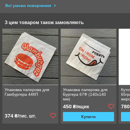
Всі умови повернення
З цим товаром також замовляють
Упаковка паперова для
Упаковка паперова для
Куто
Гамбургера 44КП
Бургера 67Ф (140x140
65гр
мм)
жиро
450
780
₴/ящик
374
₴/тис. шт.
Купити