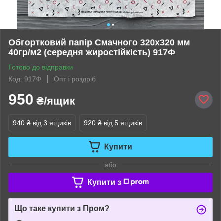
Обгортковий папір Смачного 320х320 мм
40гр/м2 (середня жиростійкість) 917Ф
Готово до відправки
Код: 917Ф
Опт і роздріб
950
₴/ящик
940 ₴
від 3 ящиків
920 ₴
від 5 ящиків
Купити
або
Купити з
Що таке купити з Пром?