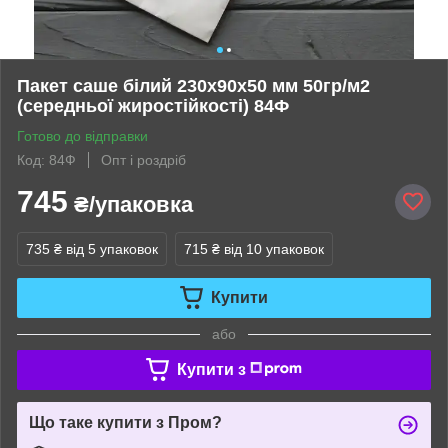
Пакет саше білий 230х90х50 мм 50гр/м2
(середньої жиростійкості) 84Ф
Готово до відправки
Код: 84Ф
Опт і роздріб
745
₴/упаковка
735 ₴
від 5 упаковок
715 ₴
від 10 упаковок
Купити
або
Купити з
Що таке купити з Пром?