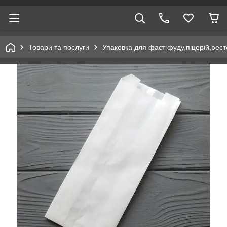
Товари та послуги
Упаковка для фаст фуду,піцерій,рест