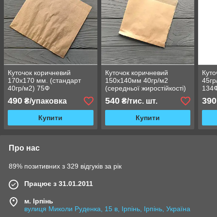
Куточок коричневий
Куточок коричневий
Куто
170х170 мм. (стандарт
150х140мм 40гр/м2
45гр
40гр/м2) 75Ф
(середньої жиростійкості)
134
185Ф
490
540
390
₴/упаковка
₴/тис. шт.
Купити
Купити
Про нас
89% позитивних з 329 відгуків за рік
Працює з 31.01.2011
м. Ірпінь
вулиця Миколи Руденка, 15 в, Ірпінь, Ірпінь, Україна