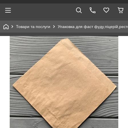
Товари та послуги
Упаковка для фаст фуду,піцерій,рест