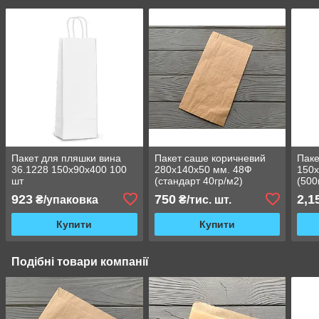
Пакет для пляшки вина
Пакет саше коричневий
Паке
36.1228 150х90х400 100
280х140х50 мм. 48Ф
150х
шт
(стандарт 40гр/м2)
(500
923
750
2,1
₴/упаковка
₴/тис. шт.
Купити
Купити
Подібні товари компанії