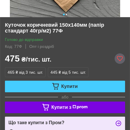
Куточок коричневий 150х140мм (папір
стандарт 40гр/м2) 77Ф
Готово до відправки
Код: 77Ф
Опт і роздріб
475
₴/тис. шт.
465 ₴
від 3 тис. шт.
445 ₴
від 5 тис. шт.
Купити
або
Купити з
Що таке купити з Пром?